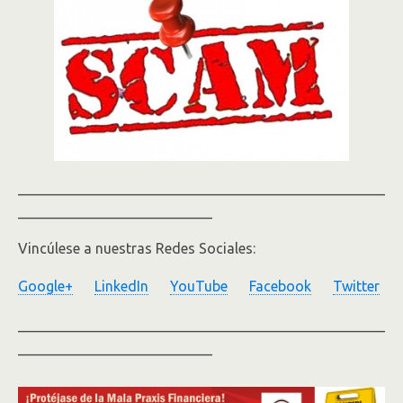
___________________________________________________
___________________________
Vincúlese a nuestras Redes Sociales:
Google+
LinkedIn
YouTube
Facebook
Twitter
___________________________________________________
___________________________