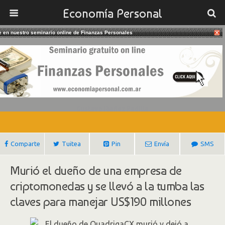
Economía Personal
te en nuestro seminario online de Finanzas Personales
07/02/2019
Dudosa Pérdida De U$S 190
Millones En Criptomonedas
Gustavo Ibañez Padilla
Comparte
Tuitea
Pin
Envía
SMS
Murió el dueño de una empresa de
criptomonedas y se llevó a la tumba las
claves para manejar US$190 millones