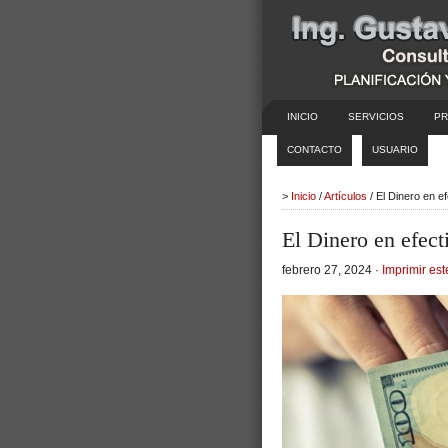
INICIO
SERVICIOS
PR
CONTACTO
USUARIO
>
Inicio
/
Artículos
/ El Dinero en e
El Dinero en efect
febrero 27, 2024 ·
Imprimir est