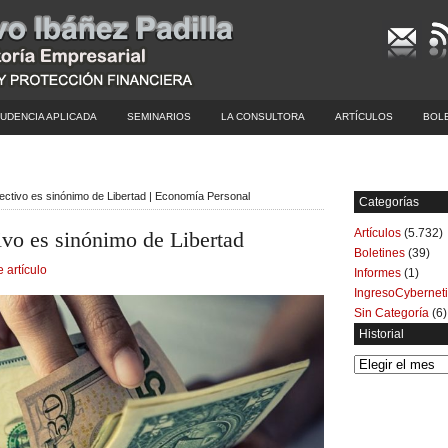
UDENCIA APLICADA
SEMINARIOS
LA CONSULTORA
ARTÍCULOS
BOL
fectivo es sinónimo de Libertad | Economía Personal
Categorías
Artículos
(5.732)
ivo es sinónimo de Libertad
Boletines
(39)
e artículo
Informes
(1)
IngresoCybernet
Sin Categoría
(6)
Historial
Historial