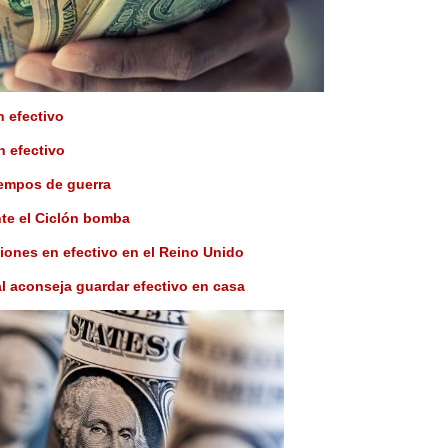
n efectivo
n efectivo
tiempos de guerra
nte el Ciclón bomba
iones en efectivo en el Reino Unido
al aconseja guardar efectivo en casa