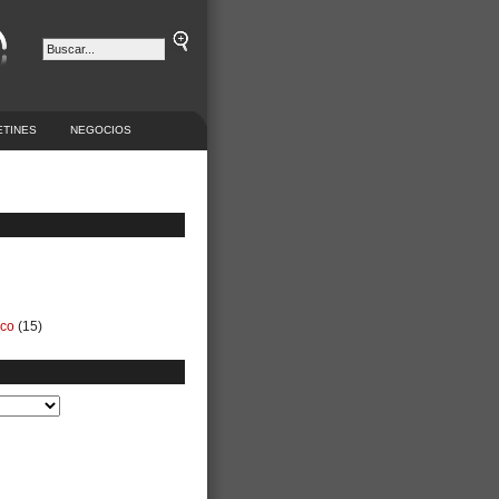
ETINES
NEGOCIOS
ico
(15)