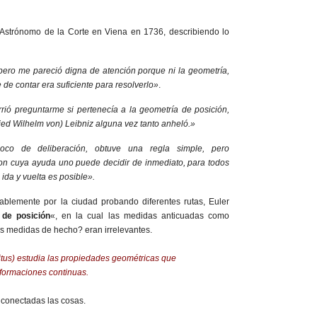
l Astrónomo de la Corte en Viena en 1736, describiendo lo
pero me pareció digna de atención porque ni la geometría,
te de contar era suficiente para resolverlo»
.
rió preguntarme si pertenecía a la geometría de posición,
ied Wilhelm von) Leibniz alguna vez tanto anheló.»
co de deliberación, obtuve una regla simple, pero
on cuya ayuda uno puede decidir de inmediato, para todos
l ida y vuelta es posible».
ablemente por la ciudad probando diferentes rutas, Euler
 de posición
«, en la cual las medidas anticuadas como
as medidas de hecho? eran irrelevantes.
situs) estudia las propiedades geométricas que
eformaciones continuas.
 conectadas las cosas.