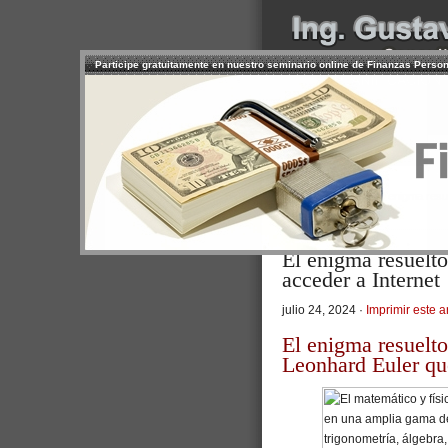
Participe gratuitamente en nuestro seminario online de Finanzas Perso
INICIO
SERVICIOS
PR
CONTACTO
USUARIO
>
Inicio
/
Artículos
/ El enigma resu
Personal
El enigma resuelto
acceder a Internet
julio 24, 2024 ·
Imprimir este a
El enigma resuelt
Leonhard Euler que