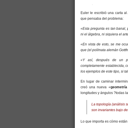
.
Euler le escribió una carta a
que pensaba del problema:
«Esta pregunta es tan banal, 
ni el álgebra, ni siquiera el ar
«En vista de esto, se me ocur
que (el polímata alemán Gottfr
«Y así, después de un po
completamente establecida, c
los ejemplos de este tipo, si ta
En lugar de caminar intermin
creó una nueva «
geometría
longitudes y ángulos ?todas l
La topología (análisis 
son invariantes bajo d
Lo que importa es cómo están