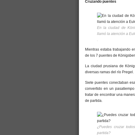
Cruzando puentes
En la ciudad de Kön
llamó la atención a Eul
.
Mientras estaba trabajando e
de los 7 puentes de Königsber
La ciudad prusiana de Königs
diversas ramas del río Pregel.
Siete puentes conectaban esas
convertido en un pasatiempo 
tratar de encontrar una manera
de partida.
¿Puedes cruzar todos
partida?