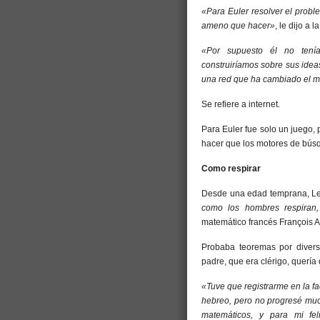
«Para Euler resolver el probl
ameno que hacer»
, le dijo a
«Por supuesto él no tení
construiríamos sobre sus idea
una red que ha cambiado el 
Se refiere a internet.
Para Euler fue solo un juego,
hacer que los motores de bús
Como respirar
Desde una edad temprana, L
como los hombres respiran,
matemático francés François A
Probaba teoremas por divers
padre, que era clérigo, quería
«Tuve que registrarme en la fa
hebreo, pero no progresé muc
matemáticos, y para mi fel