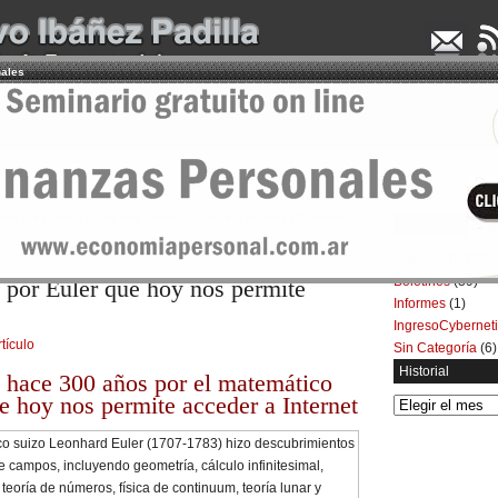
nales
UDENCIA APLICADA
SEMINARIOS
LA CONSULTORA
ARTÍCULOS
BOL
elto por Euler que hoy nos permite acceder a Internet | Economía
Categorías
Artículos
(5.732)
Boletines
(39)
 por Euler que hoy nos permite
Informes
(1)
IngresoCybernet
rtículo
Sin Categoría
(6)
Historial
o hace 300 años por el matemático
 hoy nos permite acceder a Internet
Historial