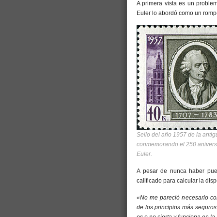
A primera vista es un proble
Euler lo abordó como un rom
Sello del año 1957 de la anti
conmemorando el 250 aniversa
Euler.
A pesar de nunca haber pues
calificado para calcular la dis
«No me pareció necesario con
de los principios más seguros