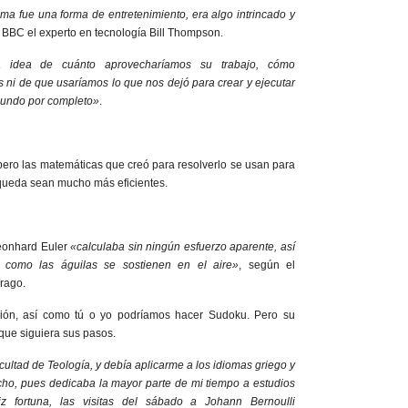
ema fue una forma de entretenimiento, era algo intrincado y
 la BBC el experto en tecnología Bill Thompson.
a idea de cuánto aprovecharíamos su trabajo, cómo
s ni de que usaríamos lo que nos dejó para crear y ejecutar
mundo por completo»
.
 pero las matemáticas que creó para resolverlo se usan para
queda sean mucho más eficientes.
eonhard Euler
«calculaba sin ningún esfuerzo aparente, así
 como las águilas se sostienen en el aire»
, según el
rago.
ión, así como tú o yo podríamos hacer Sudoku. Pero su
 que siguiera sus pasos.
cultad de Teología, y debía aplicarme a los idiomas griego y
ho, pues dedicaba la mayor parte de mi tiempo a estudios
iz fortuna, las visitas del sábado a Johann Bernoulli