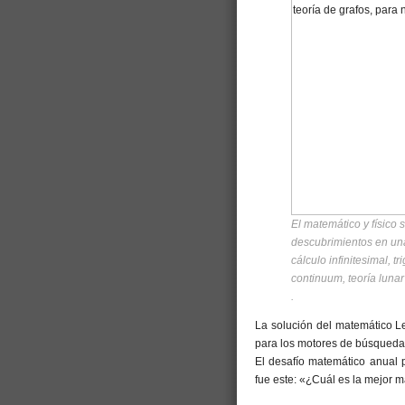
El matemático y físico
descubrimientos en un
cálculo infinitesimal, t
continuum, teoría lunar
.
La solución del matemático Le
para los motores de búsqueda 
El desafío matemático anual 
fue este: «¿Cuál es la mejor 