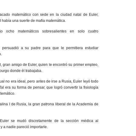
tacado matemático con sede en la ciudad natal de Euler,
II había una suerte de mafia matemática.
ujo ocho matemáticos sobresalientes en solo cuatro
 persuadió a su padre para que le permitiera estudiar
n.
l, gran amigo de Euler, quien le encontró su primer empleo,
burgo donde él trabajaba.
ual no era ideal, pero antes de irse a Rusia, Euler leyó todo
l era su forma de pensar, que logró convertir la fisiología
temático.
alina I de Rusia, la gran patrona liberal de la Academia de
Euler se mudó discretamente de la sección médica al
 a nadie pareció importarle.