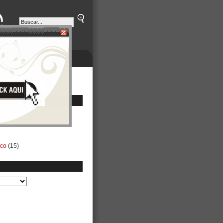
ETINES
NEGOCIOS
ico
(15)