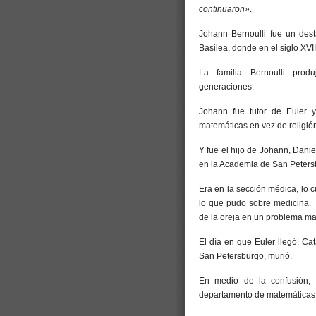
continuaron»
.
Johann Bernoulli fue un des
Basilea, donde en el siglo XVI
La familia Bernoulli prod
generaciones.
Johann fue tutor de Euler y
matemáticas en vez de religió
Y fue el hijo de Johann, Danie
en la Academia de San Peters
Era en la sección médica, lo c
lo que pudo sobre medicina. Ta
de la oreja en un problema ma
El día en que Euler llegó, Cat
San Petersburgo, murió.
En medio de la confusión, 
departamento de matemáticas y