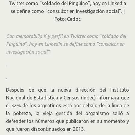
“Por supuesto que los datos que dimos
fueron reales”, asegura el jefe de la
Encuesta Permanente de Hogares del
Indec con Moreno. Hablar de “ni-ni”
Con memorabilia K y perfil en Twitter como “soldado del
Pingüino”, hoy en LinkedIn se define como “consultor en
estigmatiza, dice.
investigación social”.
.
.
Después de que la nueva dirección del Instituto
Nacional de Estadística y Censos (Indec) informara que
el 32% de los argentinos está por debajo de la línea de
la pobreza, la vieja gestión del organismo salió a
defender los números que publicaron en su momento y
que fueron discontinuados en 2013.