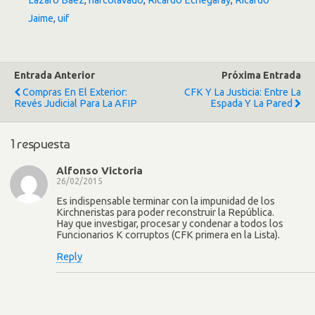
Lázaro Báez
,
narcolavado
,
Ricardo Echegaray
,
Ricardo
Jaime
,
uif
Entrada Anterior
Próxima Entrada
Compras En El Exterior:
CFK Y La Justicia: Entre La
Revés Judicial Para La AFIP
Espada Y La Pared
1 respuesta
Alfonso Victoria
26/02/2015
Es indispensable terminar con la impunidad de los
Kirchneristas para poder reconstruir la República.
Hay que investigar, procesar y condenar a todos los
Funcionarios K corruptos (CFK primera en la Lista).
Reply