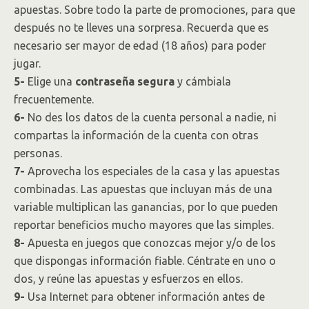
apuestas. Sobre todo la parte de promociones, para que
después no te lleves una sorpresa. Recuerda que es
necesario ser mayor de edad (18 años) para poder
jugar.
5-
Elige una
contraseña segura
y cámbiala
frecuentemente.
6-
No des los datos de la cuenta personal a nadie, ni
compartas la información de la cuenta con otras
personas.
7-
Aprovecha los especiales de la casa y las apuestas
combinadas. Las apuestas que incluyan más de una
variable multiplican las ganancias, por lo que pueden
reportar beneficios mucho mayores que las simples.
8-
Apuesta en juegos que conozcas mejor y/o de los
que dispongas información fiable. Céntrate en uno o
dos, y reúne las apuestas y esfuerzos en ellos.
9-
Usa Internet para obtener información antes de