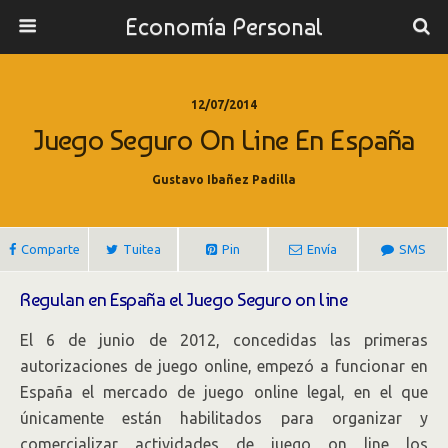
Economía Personal
12/07/2014
Juego Seguro On Line En España
Gustavo Ibañez Padilla
Comparte
Tuitea
Pin
Envía
SMS
Regulan en España el Juego Seguro on line
El 6 de junio de 2012, concedidas las primeras
autorizaciones de juego online, empezó a funcionar en
España el mercado de juego online legal, en el que
únicamente están habilitados para organizar y
comercializar actividades de juego on line los