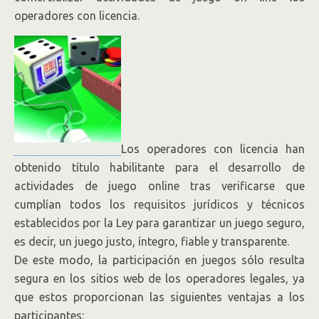
operadores con licencia.
Los operadores con licencia han
obtenido título habilitante para el desarrollo de
actividades de juego online tras verificarse que
cumplían todos los requisitos jurídicos y técnicos
establecidos por la Ley para garantizar un juego seguro,
es decir, un juego justo, íntegro, fiable y transparente.
De este modo, la participación en juegos sólo resulta
segura en los sitios web de los operadores legales, ya
que estos proporcionan las siguientes ventajas a los
participantes: