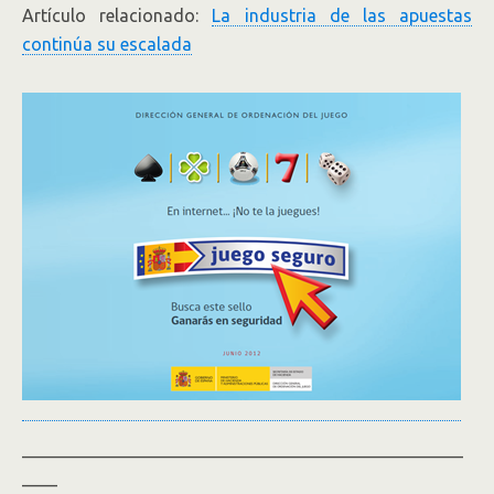
Artículo relacionado:
La industria de las apuestas
continúa su escalada
—————————————————————————
——