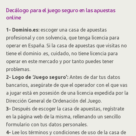
Decálogo para el juego seguro en las apuestas
online
1- Dominio.es:
escoger una casa de apuestas
profesional y con solvencia, que tenga licencia para
operar en España. Si la casa de apuestas que visitas no
tiene el dominio .es, cuidado, no tiene licencia para
operar en este mercado y por tanto puedes tener
problemas.
2- Logo de ‘Juego seguro’:
Antes de dar tus datos
bancarios, asegúrate de que el operador con el que vas
a jugar está en posesión de una licencia expedida por la
Dirección General de Ordenación del Juego.
3-
Después de escoger la casa de apuestas, regístrate
en la página web de la misma, rellenando un sencillo
formulario con tus datos personales.
4-
Lee los términos y condiciones de uso de la casa de