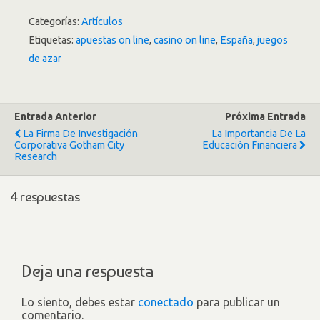
Categorías:
Artículos
Etiquetas:
apuestas on line
,
casino on line
,
España
,
juegos
de azar
Entrada Anterior
Próxima Entrada
La Firma De Investigación
La Importancia De La
Corporativa Gotham City
Educación Financiera
Research
4 respuestas
Deja una respuesta
Lo siento, debes estar
conectado
para publicar un
comentario.