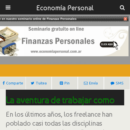
Economía Personal
te en nuestro seminario online de Finanzas Personales
05/11/2017
La Aventura De Trabajar Como
Freelance
Gustavo Ibañez Padilla
Comparte
Tuitea
Pin
Envía
SMS
La aventura de trabajar como
freelance
En los últimos años, los freelance han
poblado casi todas las disciplinas