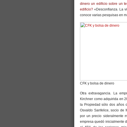
dinero un edificio sobre un t
edificio?
«Desconfianza. La vi
conoce varias pesquisas en m
CFK y bolsa de dinero
Otra extravagancia. La empr
Kirchner como adquirida en 20
la Propiedad sólo dos años 
Osvaldo Sanfelice, socio de 
por un precio sideralmente má
empresa quedó inicialmente de