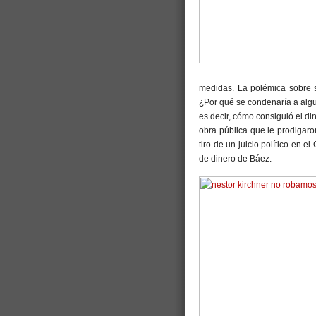
medidas. La polémica sobre si
¿Por qué se condenaría a algui
es decir, cómo consiguió el di
obra pública que le prodigaro
tiro de un juicio político en e
de dinero de Báez.