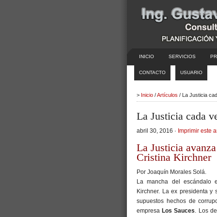
INICIO
SERVICIOS
PR
CONTACTO
USUARIO
>
Inicio
/
Artículos
/ La Justicia ca
La Justicia cada v
abril 30, 2016 ·
Imprimir este a
La Justicia avanz
Cristina Kirchner
Por Joaquín Morales Solá.
La mancha del escándalo e
Kirchner. La ex presidenta y
supuestos hechos de corrupc
empresa
Los Sauces
. Los de