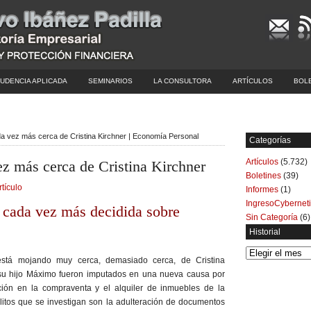
UDENCIA APLICADA
SEMINARIOS
LA CONSULTORA
ARTÍCULOS
BOL
da vez más cerca de Cristina Kirchner | Economía Personal
Categorías
Artículos
(5.732)
ez más cerca de Cristina Kirchner
Boletines
(39)
rtículo
Informes
(1)
IngresoCybernet
a cada vez más decidida sobre
Sin Categoría
(6)
Historial
Historial
stá mojando muy cerca, demasiado cerca, de Cristina
 su hijo Máximo fueron imputados en una nueva causa por
ión en la compraventa y el alquiler de inmuebles de la
litos que se investigan son la adulteración de documentos