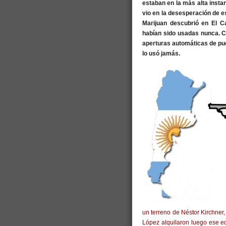
estaban en la más alta insta
vio en la desesperación de esc
Marijuan descubrió en El C
habían sido usadas nunca. C
aperturas automáticas de pue
lo usó jamás.
un terreno de Néstor Kirchner
López alquilaron luego ese e