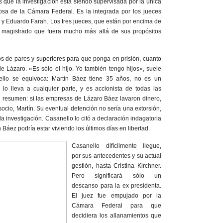
 que la investigación está siendo supervisada por la única
iosa de la Cámara Federal. Es la integrada por los jueces
i y Eduardo Farah. Los tres jueces, que están por encima de
l magistrado que fuera mucho más allá de sus propósitos
s de pares y superiores para que ponga en prisión, cuanto
de Lázaro. «Es sólo el hijo. Yo también tengo hijos», suele
ello se equivoca: Martín Báez tiene 35 años, no es un
lo lleva a cualquier parte, y es accionista de todas las
resumen: si las empresas de Lázaro Báez lavaron dinero,
socio, Martín. Su eventual detención no sería una extorsión,
la investigación. Casanello lo citó a declaración indagatoria
 Báez podría estar viviendo los últimos días en libertad.
Casanello difícilmente llegue,
por sus antecedentes y su actual
gestión, hasta Cristina Kirchner.
Pero significará sólo un
descanso para la ex presidenta.
El juez fue empujado por la
Cámara Federal para que
decidiera los allanamientos que