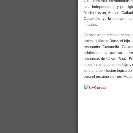
Otro elemento determinante es
sala independiente y prestig
Martín Irurzun, Horacio Cattan
Casanello, ya le indicaron a
iniciales.
Casanello ha recibido consejo
antes, a Martín Báez, el hijo 
responder Casanello. Casan
adolescente al que su padre 
empresas de Lázaro Báez. En 
también es culpable su hijo y 
sino una conclusión lógica de 
para el próximo viernes. Martín