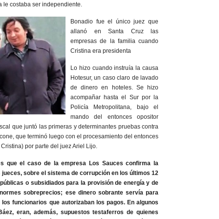
ia le costaba ser independiente.
Bonadio fue el único juez que
allanó en Santa Cruz las
empresas de la familia cuando
Cristina era presidenta
Lo hizo cuando instruía la causa
Hotesur, un caso claro de lavado
de dinero en hoteles. Se hizo
acompañar hasta el Sur por la
Policía Metropolitana, bajo el
mando del entonces opositor
fiscal que juntó las primeras y determinantes pruebas contra
one, que terminó luego con el procesamiento del entonces
ristina) por parte del juez Ariel Lijo.
es que el caso de la empresa Los Sauces confirma la
s jueces, sobre el sistema de corrupción en los últimos 12
úblicas o subsidiados para la provisión de energía y de
enormes sobreprecios; ese dinero sobrante servía para
 los funcionarios que autorizaban los pagos. En algunos
áez, eran, además, supuestos testaferros de quienes