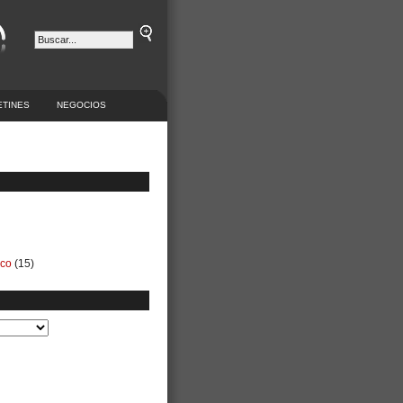
ETINES
NEGOCIOS
ico
(15)