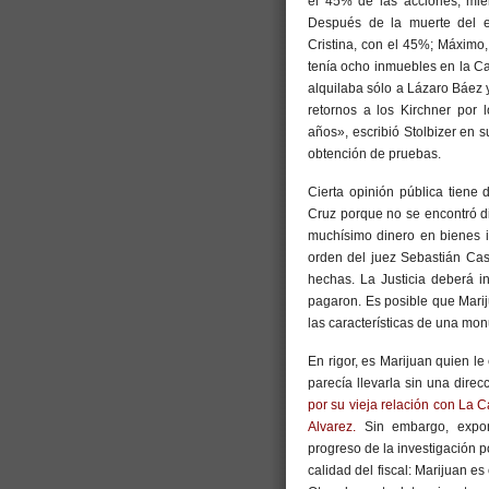
el 45% de las acciones, mie
Después de la muerte del ex
Cristina, con el 45%; Máximo,
tenía ocho inmuebles en la Cap
alquilaba sólo a Lázaro Báez 
retornos a los Kirchner por
años», escribió Stolbizer en 
obtención de pruebas.
Cierta opinión pública tiene
Cruz porque no se encontró di
muchísimo dinero en bienes i
orden del juez Sebastián Cas
hechas. La Justicia deberá i
pagaron. Es posible que Mari
las características de una mo
En rigor, es Marijuan quien l
parecía llevarla sin una direcc
por su vieja relación con La Cá
Alvarez.
Sin embargo, expone
progreso de la investigación 
calidad del fiscal: Marijuan e