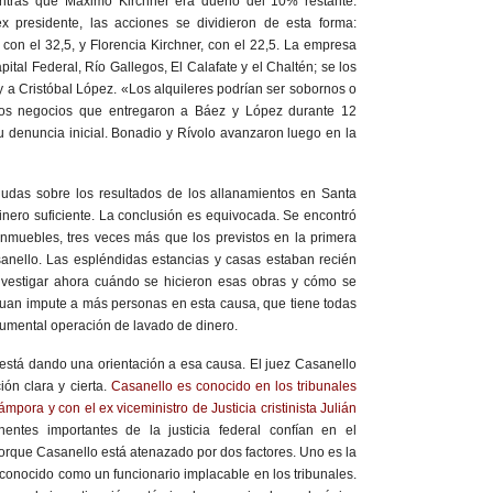
ntras que Máximo Kirchner era dueño del 10% restante.
 presidente, las acciones se dividieron de esta forma:
 con el 32,5, y Florencia Kirchner, con el 22,5. La empresa
ital Federal, Río Gallegos, El Calafate y el Chaltén; se los
y a Cristóbal López. «Los alquileres podrían ser sobornos o
 los negocios que entregaron a Báez y López durante 12
su denuncia inicial. Bonadio y Rívolo avanzaron luego en la
 dudas sobre los resultados de los allanamientos en Santa
nero suficiente. La conclusión es equivocada. Se encontró
nmuebles, tres veces más que los previstos en la primera
anello. Las espléndidas estancias y casas estaban recién
nvestigar ahora cuándo se hicieron esas obras y cómo se
juan impute a más personas en esta causa, que tiene todas
numental operación de lavado de dinero.
e está dando una orientación a esa causa. El juez Casanello
ión clara y cierta.
Casanello es conocido en los tribunales
mpora y con el ex viceministro de Justicia cristinista Julián
ntes importantes de la justicia federal confían en el
porque Casanello está atenazado por dos factores. Uno es la
s conocido como un funcionario implacable en los tribunales.