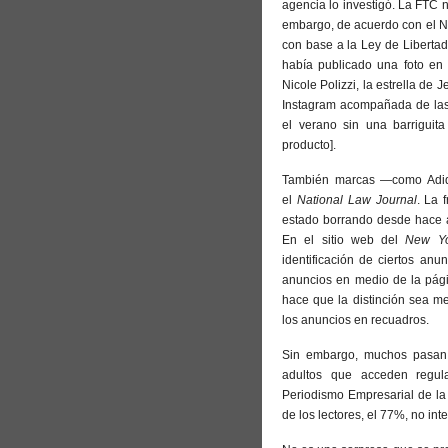
agencia lo investigó. La FTC n
embargo, de acuerdo con el Na
con base a la Ley de Libertad
había publicado una foto en
Nicole Polizzi, la estrella de
Instagram acompañada de la
el verano sin una barriguit
producto].
También marcas —como Adida
el
National Law Journal
. La 
estado borrando desde hace a
En el sitio web del
New Yo
identificación de ciertos anu
anuncios en medio de la página
hace que la distinción sea m
los anuncios en recuadros.
Sin embargo, muchos pasan p
adultos que acceden regula
Periodismo Empresarial de la 
de los lectores, el 77%, no in