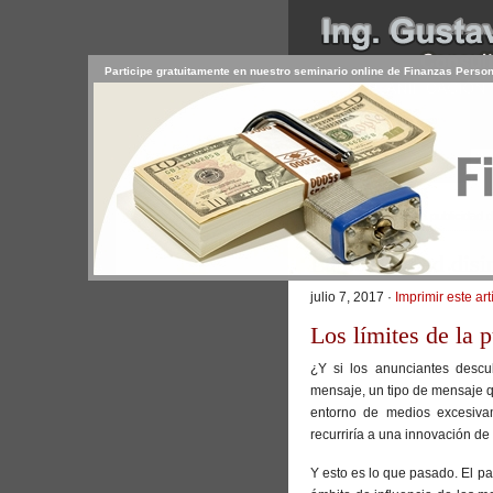
Participe gratuitamente en nuestro seminario online de Finanzas Perso
INICIO
SERVICIOS
PR
CONTACTO
USUARIO
>
Inicio
/
Artículos
/ La publicidad 
La publicidad disi
julio 7, 2017 ·
Imprimir este art
Los límites de la 
¿Y si los anunciantes desc
mensaje, un tipo de mensaje 
entorno de medios excesivam
recurriría a una innovación de 
Y esto es lo que pasado. El pa