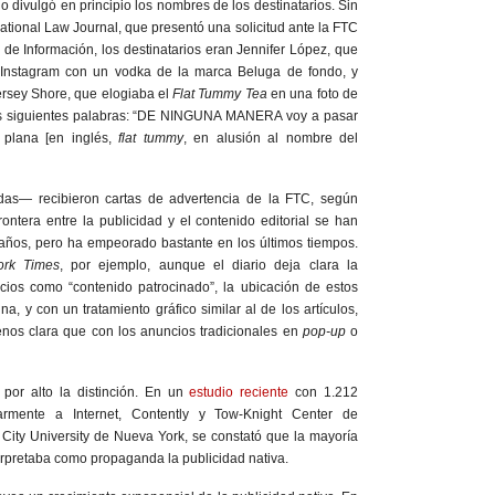
o divulgó en principio los nombres de los destinatarios. Sin
tional Law Journal, que presentó una solicitud ante la FTC
 de Información, los destinatarios eran Jennifer López, que
 Instagram con un vodka de la marca Beluga de fondo, y
 Jersey Shore, que elogiaba el
Flat Tummy Tea
en una foto de
s siguientes palabras: “DE NINGUNA MANERA voy a pasar
a plana [en inglés,
flat tummy
, en alusión al nombre del
s— recibieron cartas de advertencia de la FTC, según
frontera entre la publicidad y el contenido editorial se han
ños, pero ha empeorado bastante en los últimos tiempos.
rk Times
, por ejemplo, aunque el diario deja clara la
ncios como “contenido patrocinado”, la ubicación de estos
, y con un tratamiento gráfico similar al de los artículos,
enos clara que con los anuncios tradicionales en
pop-up
o
or alto la distinción. En un
estudio reciente
con 1.212
rmente a Internet, Contently y Tow-Knight Center de
City University de Nueva York, se constató que la mayoría
terpretaba como propaganda la publicidad nativa.