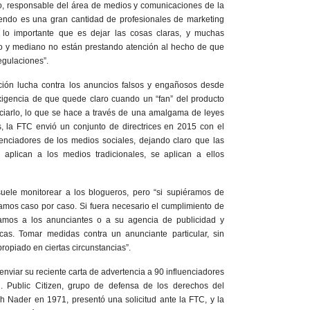
o, responsable del área de medios y comunicaciones de la
endo es una gran cantidad de profesionales de marketing
e lo importante que es dejar las cosas claras, y muchas
y mediano no están prestando atención al hecho de que
egulaciones”.
ción lucha contra los anuncios falsos y engañosos desde
igencia de que quede claro cuando un “fan” del producto
iarlo, lo que se hace a través de una amalgama de leyes
s, la FTC envió un conjunto de directrices en 2015 con el
fluenciadores de los medios sociales, dejando claro que las
aplican a los medios tradicionales, se aplican a ellos
uele monitorear a los blogueros, pero “si supiéramos de
íamos caso por caso. Si fuera necesario el cumplimiento de
íamos a los anunciantes o a su agencia de publicidad y
cas. Tomar medidas contra un anunciante particular, sin
ropiado en ciertas circunstancias”.
 enviar su reciente carta de advertencia a 90 influenciadores
g. Public Citizen, grupo de defensa de los derechos del
 Nader en 1971, presentó una solicitud ante la FTC, y la