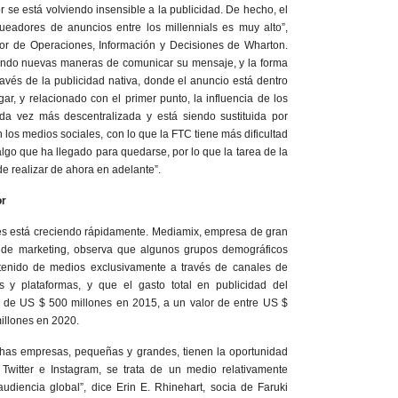
r se está volviendo insensible a la publicidad. De hecho, el
queadores de anuncios entre los millennials es muy alto”,
sor de Operaciones, Información y Decisiones de Wharton.
ando nuevas maneras de comunicar su mensaje, y la forma
vés de la publicidad nativa, donde el anuncio está dentro
ar, y relacionado con el primer punto, la influencia de los
da vez más descentralizada y está siendo sustituida por
 los medios sociales, con lo que la FTC tiene más dificultad
lgo que ha llegado para quedarse, por lo que la tarea de la
de realizar de ahora en adelante”.
or
res está creciendo rápidamente. Mediamix, empresa de gran
 de marketing, observa que algunos grupos demográficos
tenido de medios exclusivamente a través de canales de
s y plataformas, y que el gasto total en publicidad del
 de US $ 500 millones en 2015, a un valor de entre US $
millones en 2020.
has empresas, pequeñas y grandes, tienen la oportunidad
Twitter e Instagram, se trata de un medio relativamente
diencia global”, dice Erin E. Rhinehart, socia de Faruki