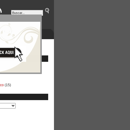
ETINES
NEGOCIOS
ico
(15)