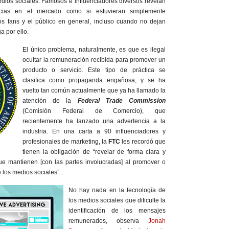
edios sociales. Famosos e influenciadores diversos revelan
cias en el mercado como si estuvieran simplemente
s fans y el público en general, incluso cuando no dejan
a por ello.
El único problema, naturalmente, es que es ilegal
ocultar la remuneración recibida para promover un
producto o servicio. Este tipo de práctica se
clasifica como propaganda engañosa, y se ha
vuelto tan común actualmente que ya ha llamado la
atención de la
Federal Trade Commission
(Comisión Federal de Comercio), que
recientemente ha lanzado una advertencia a la
industria. En una carta a 90 influenciadores y
profesionales de marketing, la
FTC
les recordó que
tienen la obligación de “revelar de forma clara y
que mantienen [con las partes involucradas] al promover o
 los medios sociales” .
No hay nada en la tecnología de
los medios sociales que dificulte la
identificación de los mensajes
remunerados, observa
Jonah