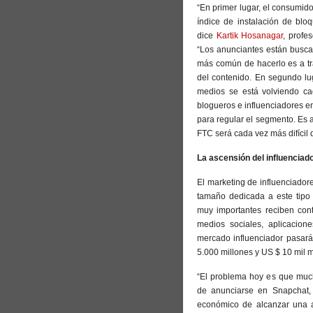
“En primer lugar, el consumido
índice de instalación de blo
dice
Kartik Hosanagar
, profe
“Los anunciantes están busc
más común de hacerlo es a tra
del contenido. En segundo lug
medios se está volviendo ca
blogueros e influenciadores en
para regular el segmento. Es a
FTC será cada vez más difícil 
La ascensión del influenciad
El marketing de influenciado
tamaño dedicada a este tipo
muy importantes reciben con
medios sociales, aplicacione
mercado influenciador pasará
5.000 millones y US $ 10 mil 
“El problema hoy es que muc
de anunciarse en Snapchat, 
económico de alcanzar una au