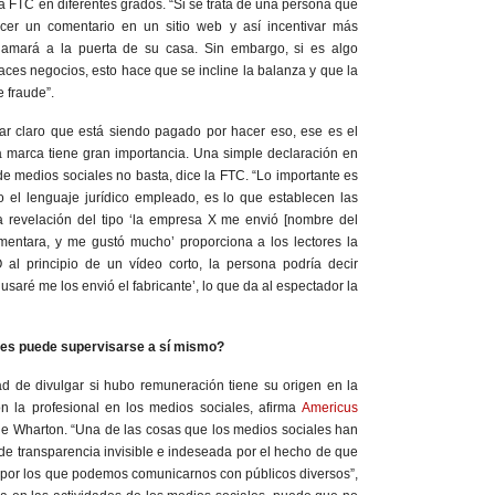
 la FTC en diferentes grados. “Si se trata de una persona que
er un comentario en un sitio web y así incentivar más
lamará a la puerta de su casa. Sin embargo, si es algo
aces negocios, esto hace que se incline la balanza y que la
 fraude”.
jar claro que está siendo pagado por hacer eso, ese es el
a marca tiene gran importancia. Una simple declaración en
de medios sociales no basta, dice la FTC. “Lo importante es
o el lenguaje jurídico empleado, es lo que establecen las
na revelación del tipo ‘la empresa X me envió [nombre del
mentara, y me gustó mucho’ proporciona a los lectores la
 al principio de un vídeo corto, la persona podría decir
usaré me los envió el fabricante’, lo que da al espectador la
res puede supervisarse a sí mismo?
d de divulgar si hubo remuneración tiene su origen en la
on la profesional en los medios sociales, afirma
Americus
 de Wharton. “Una de las cosas que los medios sociales han
 de transparencia invisible e indeseada por el hecho de que
 por los que podemos comunicarnos con públicos diversos”,