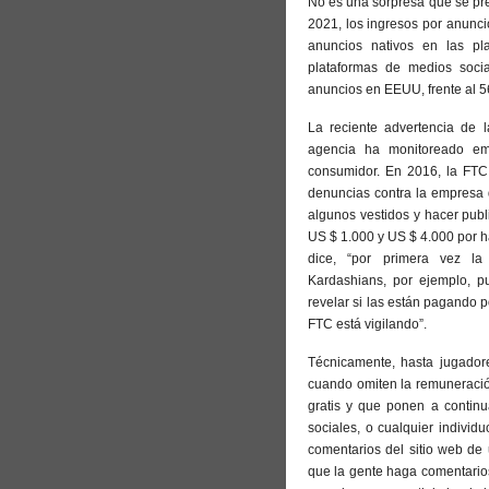
No es una sorpresa que se pre
2021, los ingresos por anunci
anuncios nativos en las pl
plataformas de medios socia
anuncios en EEUU, frente al 
La reciente advertencia de 
agencia ha monitoreado emp
consumidor. En 2016, la FTC 
denuncias contra la empresa 
algunos vestidos y hacer publ
US $ 1.000 y US $ 4.000 por ha
dice, “por primera vez la 
Kardashians, por ejemplo, pu
revelar si las están pagando p
FTC está vigilando”.
Técnicamente, hasta jugador
cuando omiten la remuneració
gratis y que ponen a continu
sociales, o cualquier indivi
comentarios del sitio web de
que la gente haga comentarios