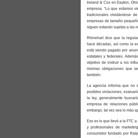
Ireland & Cox en Dayton, Ohi
empresa. “Lo que estamos vi
tradicionales olvidándose d
empresas de tamaño pequeño 
siguen estando sujetas a las r
Rhinehart dice que la regula
hace décadas, así como la ex
está siendo pagado por anunc
estatales y federales. Ademá
objetivo de instruir a los in
mismas obligaciones que se 
también.
La agencia informa que no s
posibles violaciones, evaluar
la ley, generalmente buscar
empresa de relaciones públi
embargo, tal vez sea lo más ap
Eso es lo que llevó a la FTC a
y profesionales de marketin
consumidor fundado por Ralph