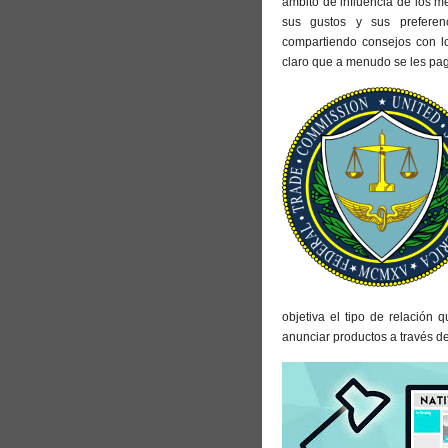
ámbito de influencia de los m
sus gustos y sus preferen
compartiendo consejos con lo
claro que a menudo se les pag
objetiva el tipo de relación 
anunciar productos a través de