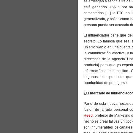
se arriesgan a sentir la ira de
está ganando US$ 5 por hac
comentarios […] la FTC no l
generalizado, y así es como h
persona pueda ser acusada de
El influenciador tiene que de
secreto. Lo famosa que sea l
un sitio web o en una cuenta 
la comunicación efectiva, y n
directrices de la agencia. U
producto] para que yo experi
información que necesitan. O
‘algunos de los productos que 
oportunidad de protegerse.
¿El mercado de influenciado
Parte de esta nueva necesida
fusión de la vida personal c
Reed
, profesor de Marketing
hecho es crear tal vez un tipo
son innumerables los canales