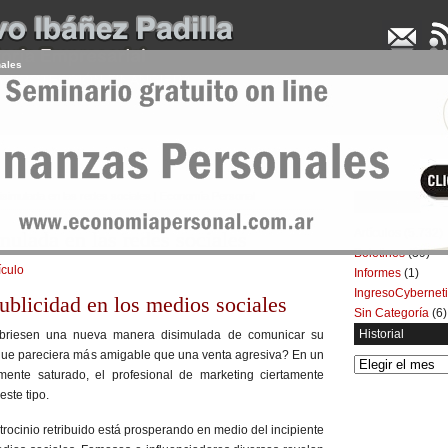
nales
UDENCIA APLICADA
SEMINARIOS
LA CONSULTORA
ARTÍCULOS
BOL
disimulada en las redes sociales | Economía Personal
Categorías
Artículos
(5.732)
mulada en las redes sociales
Boletines
(39)
ículo
Informes
(1)
IngresoCybernet
publicidad en los medios sociales
Sin Categoría
(6)
Historial
ubriesen una nueva manera disimulada de comunicar su
que pareciera más amigable que una venta agresiva? En un
Historial
ente saturado, el profesional de marketing ciertamente
este tipo.
trocinio retribuido está prosperando en medio del incipiente