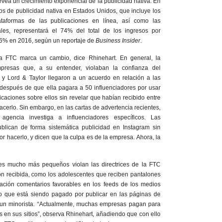
vea un crecimiento exponencial de la publicidad nativa. En
os de publicidad nativa en Estados Unidos, que incluye los
ataformas de las publicaciones en línea, así como las
les, representará el 74% del total de los ingresos por
56% en 2016, según un reportaje de
Business Insider
.
la FTC marca un cambio, dice Rhinehart. En general, la
resas que, a su entender, violaban la confianza del
y Lord & Taylor llegaron a un acuerdo en relación a las
después de que ella pagara a 50 influenciadores por usar
icaciones sobre ellos sin revelar que habían recibido entre
cerlo. Sin embargo, en las cartas de advertencia recientes,
agencia investiga a influenciadores específicos. Las
blican de forma sistemática publicidad en Instagram sin
or hacerlo, y dicen que la culpa es de la empresa. Ahora, la
es mucho más pequeños violan las directrices de la FTC
n recibida, como los adolescentes que reciben pantalones
ación comentarios favorables en los feeds de los medios
duo que está siendo pagado por publicar en las páginas de
 un minorista. “Actualmente, muchas empresas pagan para
 en sus sitios”, observa Rhinehart, añadiendo que con ello