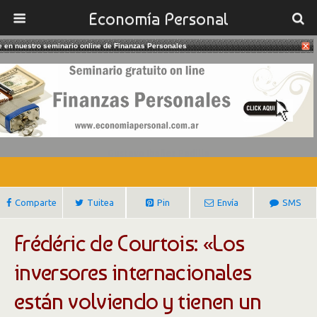
Economía Personal
te en nuestro seminario online de Finanzas Personales
29/03/2017
Los Inversores Internacionales
Tienen Interés En Argentina
Gustavo Ibañez Padilla
Comparte
Tuitea
Pin
Envía
SMS
Frédéric de Courtois: «Los
inversores internacionales
están volviendo y tienen un