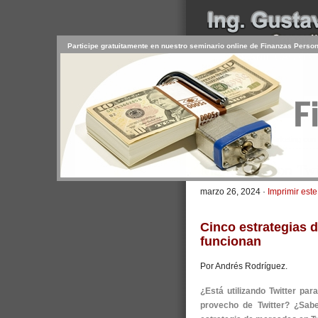
Participe gratuitamente en nuestro seminario online de Finanzas Perso
INICIO
SERVICIOS
PR
CONTACTO
USUARIO
>
Inicio
/
Artículos
/ Marketing con 
Marketing con Twi
marzo 26, 2024 ·
Imprimir este
Cinco estrategias d
funcionan
Por Andrés Rodríguez.
¿Está utilizando Twitter pa
provecho de Twitter? ¿Sab