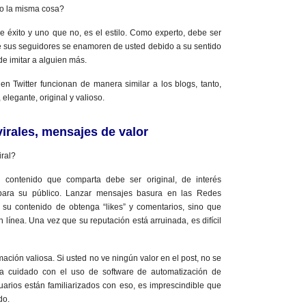
o la misma cosa?
de éxito y uno que no, es el estilo. Como experto, debe ser
e sus seguidores se enamoren de usted debido a su sentido
r de imitar a alguien más.
en Twitter funcionan de manera similar a los blogs, tanto,
elegante, original y valioso.
irales, mensajes de valor
iral?
el contenido que comparta debe ser original, de interés
il para su público. Lanzar mensajes basura en las Redes
 su contenido de obtenga “likes” y comentarios, sino que
línea. Una vez que su reputación está arruinada, es difícil
ación valiosa. Si usted no ve ningún valor en el post, no se
ga cuidado con el uso de software de automatización de
uarios están familiarizados con eso, es imprescindible que
do.