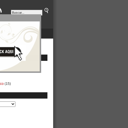
ETINES
NEGOCIOS
ico
(15)