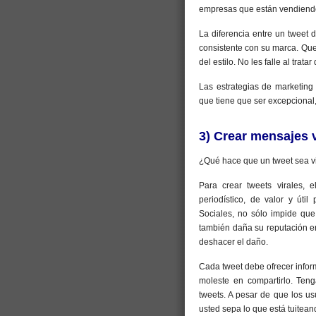
empresas que están vendiend
La diferencia entre un tweet 
consistente con su marca. Qu
del estilo. No les falle al trata
Las estrategias de marketing 
que tiene que ser excepcional, 
3) Crear mensajes v
¿Qué hace que un tweet sea v
Para crear tweets virales, 
periodístico, de valor y út
Sociales, no sólo impide que
también daña su reputación en 
deshacer el daño.
Cada tweet debe ofrecer inform
moleste en compartirlo. Ten
tweets. A pesar de que los us
usted sepa lo que está tuitean