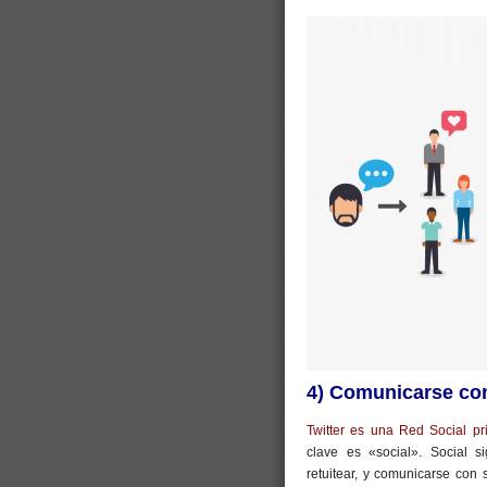
4) Comunicarse co
Twitter es una Red Social p
clave es «social». Social s
retuitear, y comunicarse con