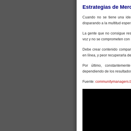
Estrategias de Mer
Cuando no se tiene una idea
disparando a la multitud esper
La gente que no consigue res
voz y no se comprometen con 
Debe crear contenido comparti
en línea, y peor recuperarla d
Por último, constantemente
dependiendo de los resultado
Fuente:
communitymanagers.b