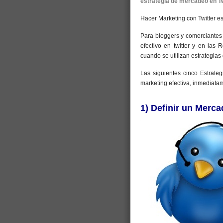
estrategia de mercadeo en Tw
Hacer Marketing con Twitter es
Para bloggers y comerciantes 
efectivo en twitter y en las
cuando se utilizan estrategias 
Las siguientes cinco Estrat
marketing efectiva, inmediata
1) Definir un Merca