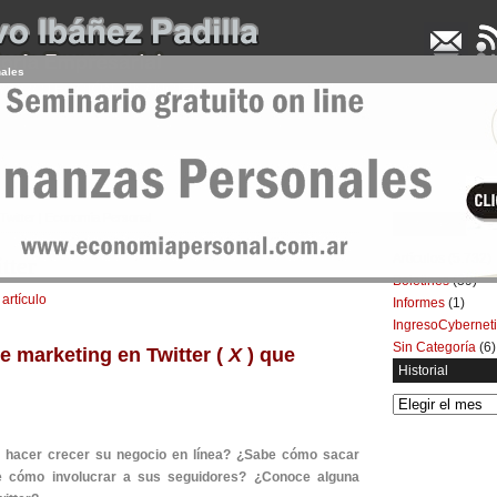
nales
UDENCIA APLICADA
SEMINARIOS
LA CONSULTORA
ARTÍCULOS
BOL
Twitter | Economía Personal
Categorías
Artículos
(5.732)
tter
Boletines
(39)
 artículo
Informes
(1)
IngresoCybernet
Sin Categoría
(6)
e marketing en Twitter (
X
) que
Historial
Historial
ra hacer crecer su negocio en línea? ¿Sabe cómo sacar
e cómo involucrar a sus seguidores? ¿Conoce alguna