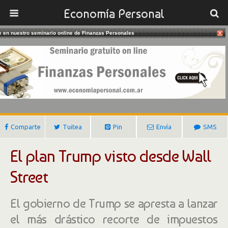
Economía Personal
te en nuestro seminario online de Finanzas Personales
04/12/2016
Trump Y Wall Street
Gustavo Ibañez Padilla
Comparte
Tuitea
Pin
Envía
SMS
El plan Trump visto desde Wall
Street
El gobierno de Trump se apresta a lanzar
el más drástico recorte de impuestos