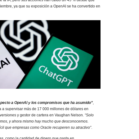
iembre, ya que su exposición a OpenAI se ha convertido en
specto a OpenAI y los compromisos que ha asumido”
,
 a supervisar más de 17 000 millones de dólares en
nversiones y gestor de cartera en Vaughan Nelson.
“Solo
emos, y ahora mismo hay mucho que desconocemos.
ifícil que empresas como Oracle recuperen su atractivo”
.
as, como la cantidad de dinero que gasta en