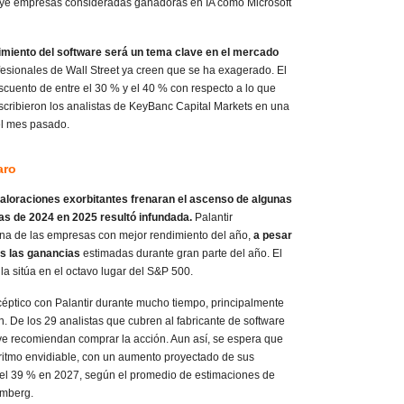
uye empresas consideradas ganadoras en IA como Microsoft
dimiento del software será un tema clave en el mercado
esionales de Wall Street ya creen que se ha exagerado. El
cuento de entre el 30 % y el 40 % con respecto a lo que
cribieron los analistas de KeyBanc Capital Markets en una
del mes pasado.
aro
aloraciones exorbitantes frenaran el ascenso de algunas
as de 2024 en 2025 resultó infundada.
Palantir
 una de las empresas con mejor rendimiento del año,
a pesar
es las ganancias
estimadas durante gran parte del año. El
a sitúa en el octavo lugar del S&P 500.
céptico con Palantir durante mucho tiempo, principalmente
. De los 29 analistas que cubren al fabricante de software
eve recomiendan comprar la acción. Aun así, se espera que
ritmo envidiable, con un aumento proyectado de sus
del 39 % en 2027, según el promedio de estimaciones de
omberg.