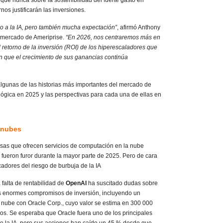
rnos justificarán las inversiones.
o a la IA, pero también mucha expectación”
, afirmó Anthony
e mercado de Ameriprise.
“En 2026, nos centraremos más en
el retorno de la inversión (ROI) de los hiperescaladores que
n que el crecimiento de sus ganancias continúa
lgunas de las historias más importantes del mercado de
ológica en 2025 y las perspectivas para cada una de ellas en
onubes
as que ofrecen servicios de computación en la nube
, fueron furor durante la mayor parte de 2025. Pero de cara
adores del riesgo de burbuja de la IA
a falta de rentabilidad de
OpenAI
ha suscitado dudas sobre
us enormes compromisos de inversión, incluyendo un
nube con Oracle Corp., cuyo valor se estima en 300 000
ños. Se esperaba que Oracle fuera uno de los principales
 de la IA, pero sus acciones han caído un 45 % desde que