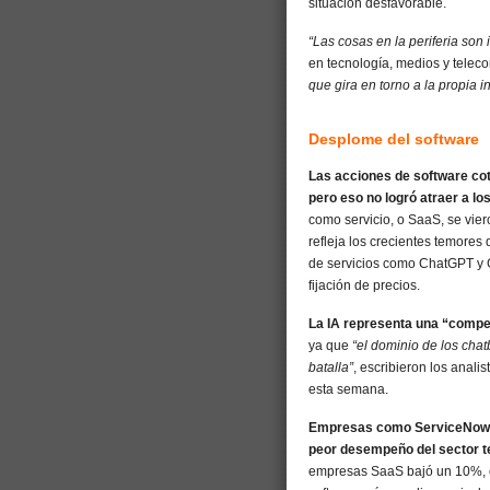
situación desfavorable.
“Las cosas en la periferia son 
en tecnología, medios y telec
que gira en torno a la propia i
Desplome del software
Las acciones de software cot
pero eso no logró atraer a lo
como servicio, o SaaS, se vier
refleja los crecientes temores 
de servicios como ChatGPT y 
fijación de precios.
La IA representa una “compe
ya que
“el dominio de los chat
batalla”
, escribieron los anal
esta semana.
Empresas como ServiceNow Inc
peor desempeño del sector t
empresas SaaS bajó un 10%, 