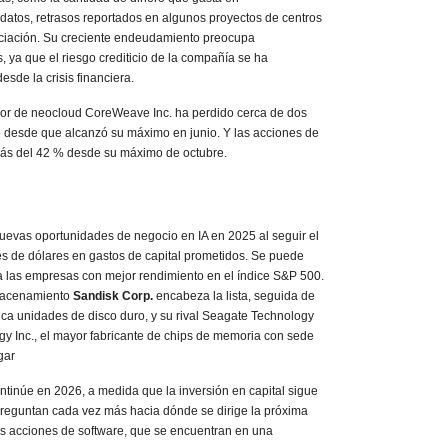
datos, retrasos reportados en algunos proyectos de centros
nciación. Su creciente endeudamiento preocupa
, ya que el riesgo crediticio de la compañía se ha
esde la crisis financiera.
dor de neocloud CoreWeave Inc. ha perdido cerca de dos
o desde que alcanzó su máximo en junio. Y las acciones de
ás del 42 % desde su máximo de octubre.
uevas oportunidades de negocio en IA en 2025 al seguir el
es de dólares en gastos de capital prometidos. Se puede
 las empresas con mejor rendimiento en el índice S&P 500.
macenamiento
Sandisk Corp.
encabeza la lista, seguida de
ica unidades de disco duro, y su rival Seagate Technology
gy Inc., el mayor fabricante de chips de memoria con sede
gar
ntinúe en 2026, a medida que la inversión en capital sigue
preguntan cada vez más hacia dónde se dirige la próxima
las acciones de software, que se encuentran en una