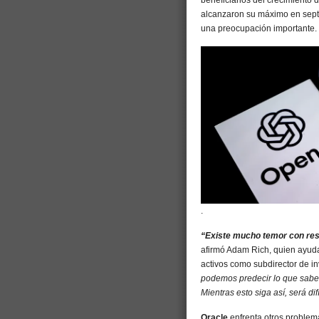
alcanzaron su máximo en sept
una preocupación importante.
.
“Existe mucho temor con re
afirmó Adam Rich, quien ayuda
activos como subdirector de i
podemos predecir lo que sab
Mientras esto siga así, será d
Oracle
enfrenta otros problem