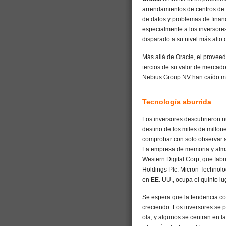
arrendamientos de centros de 
de datos y problemas de fina
especialmente a los inversores
disparado a su nivel más alto d
Más allá de Oracle, el provee
tercios de su valor de mercad
Nebius Group NV han caído m
Tecnología aburrida
Los inversores descubrieron n
destino de los miles de millon
comprobar con solo observar a
La empresa de memoria y al
Western Digital Corp, que fabr
Holdings Plc. Micron Technolo
en EE. UU., ocupa el quinto lu
Se espera que la tendencia co
creciendo. Los inversores se 
ola, y algunos se centran en 