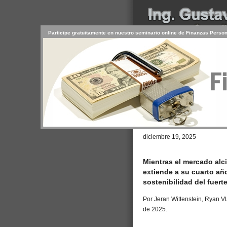
Participe gratuitamente en nuestro seminario online de Finanzas Perso
INICIO
SERVICIOS
PR
CONTACTO
USUARIO
Browse >
Home
/
¿Qué pasará con l
diciembre 19, 2025
Mientras el mercado alc
extiende a su cuarto a
sostenibilidad del fuert
Por Jeran Wittenstein, Ryan V
de 2025.