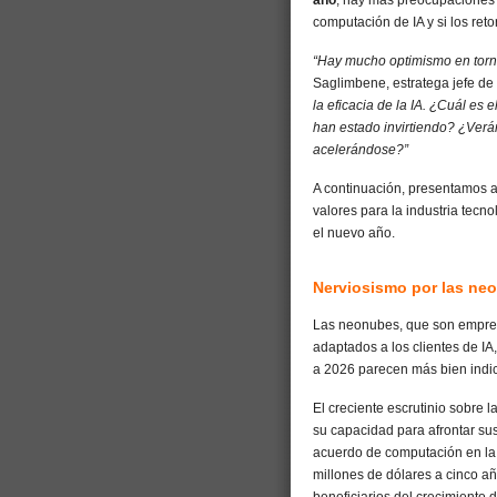
computación de IA y si los reto
“Hay mucho optimismo en torn
Saglimbene, estratega jefe d
la eficacia de la IA. ¿Cuál es 
han estado invirtiendo? ¿Verá
acelerándose?”
A continuación, presentamos a
valores para la industria tecn
el nuevo año.
Nerviosismo por las ne
Las neonubes, que son empres
adaptados a los clientes de IA
a 2026 parecen más bien indic
El creciente escrutinio sobre l
su capacidad para afrontar s
acuerdo de computación en la 
millones de dólares a cinco a
beneficiarios del crecimiento