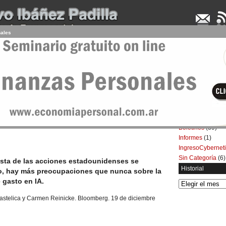
nales
UDENCIA APLICADA
SEMINARIOS
LA CONSULTORA
ARTÍCULOS
BOL
Categorías
Artículos
(5.732)
as acciones tecnológicas en 2026?
Boletines
(39)
Informes
(1)
IngresoCybernet
Sin Categoría
(6)
ista de las acciones estadounidenses se
Historial
ño, hay más preocupaciones que nunca sobre la
e gasto en IA.
Historial
lastelica y Carmen Reinicke. Bloomberg. 19 de diciembre