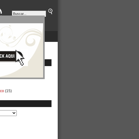
ETINES
NEGOCIOS
ico
(15)