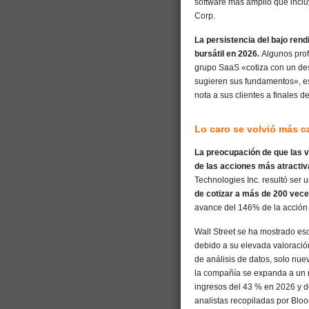
software más amplio que incl
Corp.
La persistencia del bajo ren
bursátil en 2026.
Algunos prof
grupo SaaS «cotiza con un des
sugieren sus fundamentos», es
nota a sus clientes a finales 
Lo caro se volvió más c
La preocupación de que las v
de las acciones más atractiv
Technologies Inc. resultó ser
de cotizar a más de 200 vec
avance del 146% de la acción l
Wall Street se ha mostrado es
debido a su elevada valoración
de análisis de datos, solo nu
la compañía se expanda a un 
ingresos del 43 % en 2026 y 
analistas recopiladas por Blo