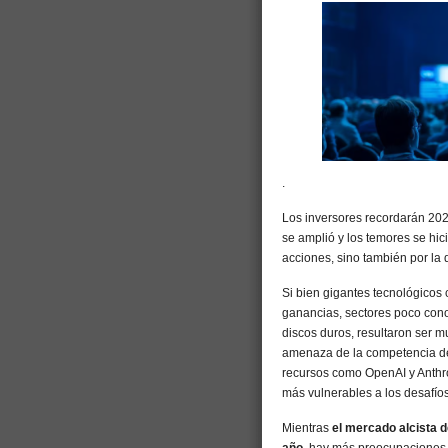
.
Los inversores recordarán 2025
se amplió y los temores se hi
acciones, sino también por la 
Si bien gigantes tecnológicos 
ganancias, sectores poco cono
discos duros, resultaron ser m
amenaza de la competencia d
recursos como OpenAI y Anthrop
más vulnerables a los desafíos
Mientras
el mercado alcista 
año
, hay más preocupaciones q