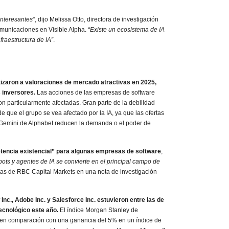
interesantes”
, dijo Melissa Otto, directora de investigación
omunicaciones en Visible Alpha.
“Existe un ecosistema de IA
nfraestructura de IA”
.
izaron a valoraciones de mercado atractivas en 2025,
s inversores.
Las acciones de las empresas de software
on particularmente afectadas. Gran parte de la debilidad
de que el grupo se vea afectado por la IA, ya que las ofertas
Gemini de Alphabet reducen la demanda o el poder de
tencia existencial” para algunas empresas de software
,
bots y agentes de IA se convierte en el principal campo de
istas de RBC Capital Markets en una nota de investigación
., Adobe Inc. y Salesforce Inc. estuvieron entre las de
ecnológico este año.
El índice Morgan Stanley de
en comparación con una ganancia del 5% en un índice de