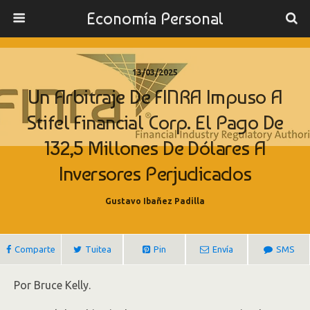
Economía Personal
13/03/2025
Un Arbitraje De FINRA Impuso A
Stifel Financial Corp. El Pago De
132,5 Millones De Dólares A
Inversores Perjudicados
Gustavo Ibañez Padilla
Comparte
Tuitea
Pin
Envía
SMS
Por Bruce Kelly.