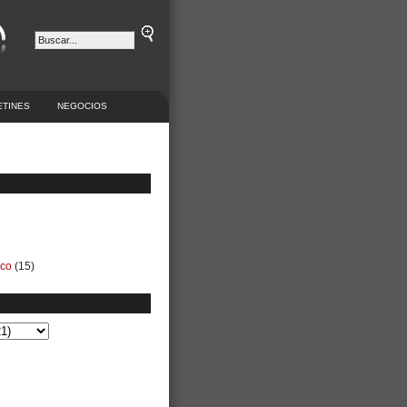
ETINES
NEGOCIOS
ico
(15)