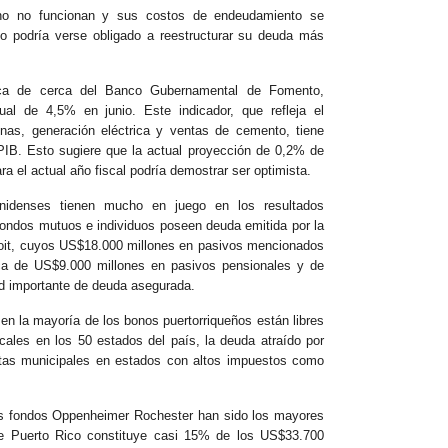
rno no funcionan y sus costos de endeudamiento se
co podría verse obligado a reestructurar su deuda más
ca de cerca del Banco Gubernamental de Fomento,
ual de 4,5% en junio. Este indicador, que refleja el
as, generación eléctrica y ventas de cemento, tiene
 PIB. Esto sugiere que la actual proyección de 0,2% de
ra el actual año fiscal podría demostrar ser optimista.
unidenses tienen mucho en juego en los resultados
ondos mutuos e individuos poseen deuda emitida por la
roit, cuyos US$18.000 millones en pasivos mencionados
ca de US$9.000 millones en pasivos pensionales y de
d importante de deuda asegurada.
en la mayoría de los bonos puertorriqueños están libres
cales en los 50 estados del país, la deuda atraído por
tas municipales en estados con altos impuestos como
os fondos Oppenheimer Rochester han sido los mayores
e Puerto Rico constituye casi 15% de los US$33.700