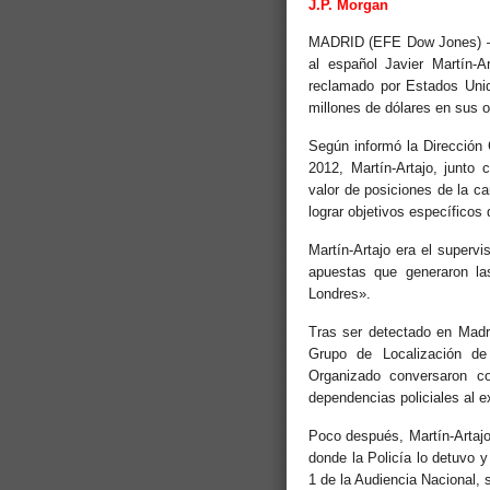
J.P. Morgan
MADRID (EFE Dow Jones) — 
al español Javier Martín-
reclamado por Estados Unid
millones de dólares en sus 
Según informó la Dirección 
2012, Martín-Artajo, junto 
valor de posiciones de la ca
lograr objetivos específicos
Martín-Artajo era el supervi
apuestas que generaron la
Londres».
Tras ser detectado en Madri
Grupo de Localización de
Organizado conversaron c
dependencias policiales al ex
Poco después, Martín-Artajo
donde la Policía lo detuvo 
1 de la Audiencia Nacional, 