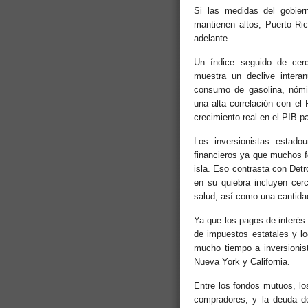
Si las medidas del gobie
mantienen altos, Puerto Ri
adelante.
Un índice seguido de cer
muestra un declive interan
consumo de gasolina, nómin
una alta correlación con el
crecimiento real en el PIB pa
Los inversionistas estado
financieros ya que muchos f
isla. Eso contrasta con Det
en su quiebra incluyen cer
salud, así como una cantida
Ya que los pagos de interés 
de impuestos estatales y lo
mucho tiempo a inversionis
Nueva York y California.
Entre los fondos mutuos, l
compradores, y la deuda d