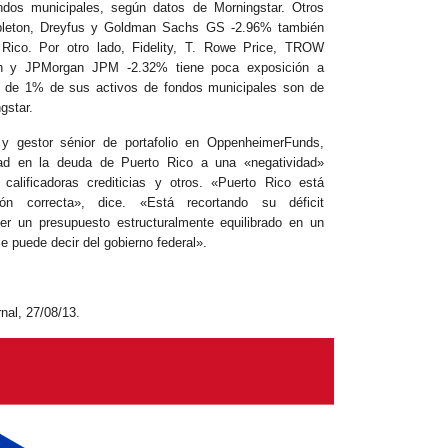
ndos municipales, según datos de Morningstar. Otros
pleton, Dreyfus y Goldman Sachs GS -2.96% también
Rico. Por otro lado, Fidelity, T. Rowe Price, TROW
n y JPMorgan JPM -2.32% tiene poca exposición a
 de 1% de sus activos de fondos municipales son de
gstar.
e y gestor sénior de portafolio en OppenheimerFunds,
idad en la deuda de Puerto Rico a una «negatividad»
 calificadoras crediticias y otros. «Puerto Rico está
ón correcta», dice. «Está recortando su déficit
ner un presupuesto estructuralmente equilibrado en un
 puede decir del gobierno federal».
nal, 27/08/13.