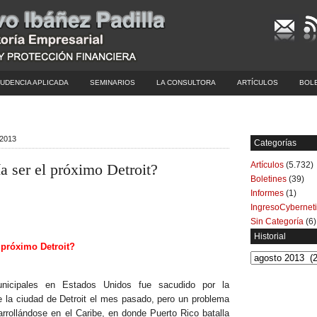
UDENCIA APLICADA
SEMINARIOS
LA CONSULTORA
ARTÍCULOS
BOL
 2013
Categorías
Artículos
(5.732)
a ser el próximo Detroit?
Boletines
(39)
Informes
(1)
IngresoCybernet
Sin Categoría
(6)
Historial
 próximo Detroit?
Historial
icipales en Estados Unidos fue sacudido por la
e la ciudad de Detroit el mes pasado, pero un problema
rrollándose en el Caribe, en donde Puerto Rico batalla