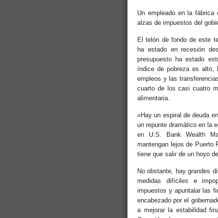
Un empleado en la fábrica 
alzas de impuestos del gobie
El telón de fondo de este t
ha estado en recesión de
presupuesto ha estado estr
índice de pobreza es alto,
empleos y las transferencia
cuarto de los casi cuatro m
alimentaria.
«Hay un espiral de deuda en
un repunte dramático en la 
en U.S. Bank Wealth Ma
mantengan lejos de Puerto R
tiene que salir de un hoyo 
No obstante, hay grandes dif
medidas difíciles e impop
impuestos y apuntalar las f
encabezado por el gobernado
a mejorar la estabilidad fi