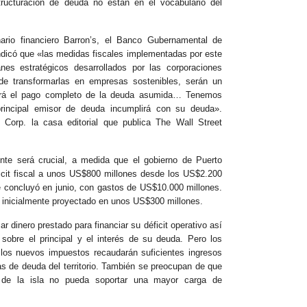
ructuración de deuda no están en el vocabulario del
ario financiero Barron’s, el Banco Gubernamental de
dicó que «las medidas fiscales implementadas por este
anes estratégicos desarrollados por las corporaciones
de transformarlas en empresas sostenibles, serán un
rará el pago completo de la deuda asumida… Tenemos
rincipal emisor de deuda incumplirá con su deuda».
Corp. la casa editorial que publica The Wall Street
nte será crucial, a medida que el gobierno de Puerto
ficit fiscal a unos US$800 millones desde los US$2.200
ue concluyó en junio, con gastos de US$10.000 millones.
e inicialmente proyectado en unos US$300 millones.
 dinero prestado para financiar su déficit operativo así
sobre el principal y el interés de su deuda. Pero los
 los nuevos impuestos recaudarán suficientes ingresos
as de deuda del territorio. También se preocupan de que
a de la isla no pueda soportar una mayor carga de