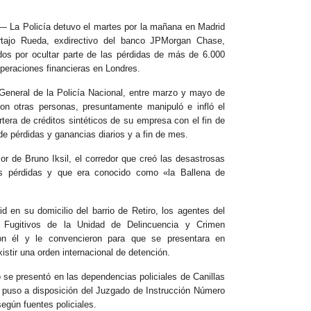
La Policía detuvo el martes por la mañana en Madrid
Artajo Rueda, exdirectivo del banco JPMorgan Chase,
os por ocultar parte de las pérdidas de más de 6.000
operaciones financieras en Londres.
General de la Policía Nacional, entre marzo y mayo de
con otras personas, presuntamente manipuló e infló el
rtera de créditos sintéticos de su empresa con el fin de
 de pérdidas y ganancias diarios y a fin de mes.
sor de Bruno Iksil, el corredor que creó las desastrosas
s pérdidas y que era conocido como «la Ballena de
d en su domicilio del barrio de Retiro, los agentes del
 Fugitivos de la Unidad de Delincuencia y Crimen
on él y le convencieron para que se presentara en
istir una orden internacional de detención.
 se presentó en las dependencias policiales de Canillas
y puso a disposición del Juzgado de Instrucción Número
según fuentes policiales.