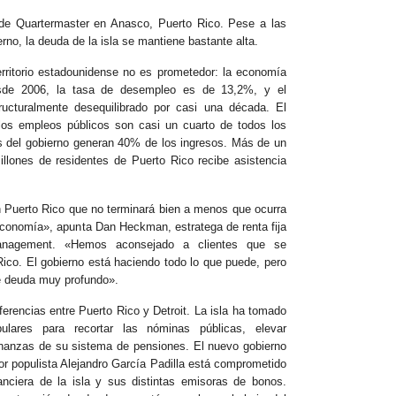
de Quartermaster en Anasco, Puerto Rico. Pese a las
rno, la deuda de la isla se mantiene bastante alta.
erritorio estadounidense no es prometedor: la economía
sde 2006, la tasa de desempleo es de 13,2%, y el
ucturalmente desequilibrado por casi una década. El
 los empleos públicos son casi un cuarto de todos los
s del gobierno generan 40% de los ingresos. Más de un
illones de residentes de Puerto Rico recibe asistencia
 Puerto Rico que no terminará bien a menos que ocurra
economía», apunta Dan Heckman, estratega de renta fija
nagement. «Hemos aconsejado a clientes que se
ico. El gobierno está haciendo todo lo que puede, pero
de deuda muy profundo».
erencias entre Puerto Rico y Detroit. La isla ha tomado
ulares para recortar las nóminas públicas, elevar
inanzas de su sistema de pensiones. El nuevo gobierno
r populista Alejandro García Padilla está comprometido
nanciera de la isla y sus distintas emisoras de bonos.