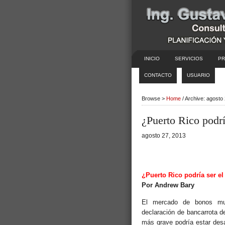
INICIO
SERVICIOS
PR
CONTACTO
USUARIO
Browse >
Home
/ Archive: agosto
¿Puerto Rico podrí
agosto 27, 2013
¿Puerto Rico podría ser el
Por Andrew Bary
El mercado de bonos mun
declaración de bancarrota d
más grave podría estar desa