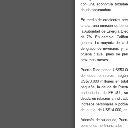
con una economía tozudamen
deuda abrumadora.
En medio de crecientes preo
la isla, una emisión de bon
la Autoridad de Energía Eléc
de 7%. En cambio, Califor
general. La mayoría de la 
de grado de inversión, y la
prueba clave, pues se pr
próximos meses.
Puerto Rico posee US$53.00
de doce emisores, según
US$70.000 millones en total
pequeña, la deuda de Puerto
endeudados de EE.UU., sol
deuda en relación a indicad
ingresos personales y pobla
de la isla, de US$14.000, es
Además de su deuda, Puerto
pensiones no financiados.