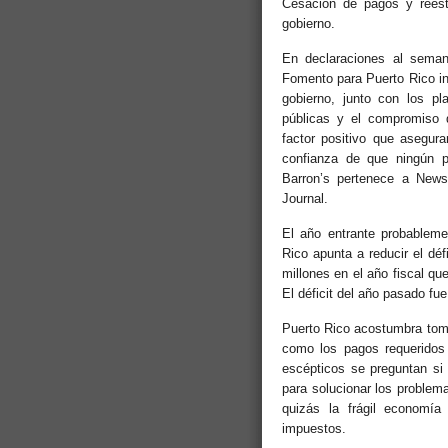
Cesación de pagos y reest
gobierno.
En declaraciones al seman
Fomento para Puerto Rico in
gobierno, junto con los pl
públicas y el compromiso 
factor positivo que asegu
confianza de que ningún p
Barron’s pertenece a News 
Journal.
El año entrante probableme
Rico apunta a reducir el dé
millones en el año fiscal q
El déficit del año pasado fu
Puerto Rico acostumbra tomar
como los pagos requeridos 
escépticos se preguntan si
para solucionar los problem
quizás la frágil economí
impuestos.