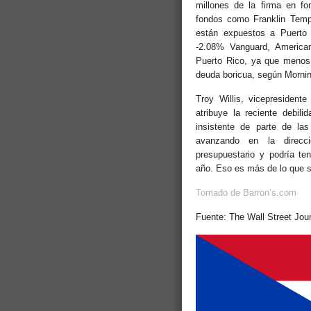
millones de la firma en fo
fondos como Franklin Tem
están expuestos a Puerto 
-2.08% Vanguard, America
Puerto Rico, ya que menos
deuda boricua, según Mornin
Troy Willis, vicepresident
atribuye la reciente debil
insistente de parte de las
avanzando en la direcci
presupuestario y podría te
año. Eso es más de lo que se
Tomado de Barron’s.com
Fuente: The Wall Street Jour