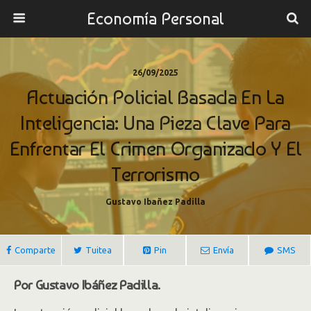
Economía Personal
26/09/2025
Actuación Policial Basada En La
Inteligencia: Una Pieza Clave Para
Enfrentar El Crimen Organizado Y El
Terrorismo
Gustavo Ibañez Padilla
Comparte
Tuitea
Pin
Envía
SMS
Por Gustavo Ibáñez Padilla.