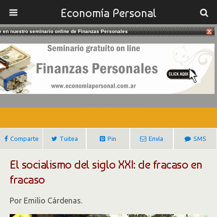
Economía Personal
te en nuestro seminario online de Finanzas Personales
21/06/2018
El Fracaso Del Socialismo Del Siglo
XXI
Gustavo Ibañez Padilla
Comparte
Tuitea
Pin
Envía
SMS
El socialismo del siglo XXI: de fracaso en
fracaso
Por Emilio Cárdenas.