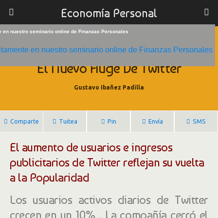
Economía Personal
te en nuestro seminario online de Finanzas Personales
26/04/2018
El Nuevo Auge De Twitter
Gustavo Ibañez Padilla
Comparte
Tuitea
Pin
Envía
SMS
El aumento de usuarios e ingresos
publicitarios de Twitter reflejan su vuelta
a la Popularidad
Los usuarios activos diarios de Twitter
crecen en un 10% . La compañía cerró el