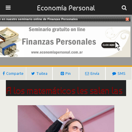
Economía Personal
te en nuestro seminario online de Finanzas Personales
04/11/2017
El Nuevo Rol De Los Matemáticos
Gustavo Ibañez Padilla
Comparte
Tuitea
Pin
Envía
SMS
A los matemáticos les salen las
cuentas
Los perfiles de ciencias exactas eluden
mejor el paro y crecen en todo tipo de