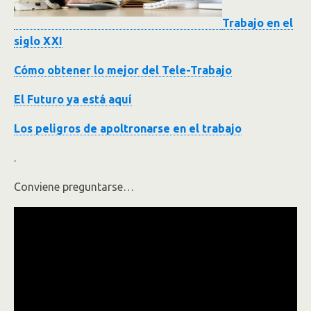
Trabajo en el
siglo XXI
Cómo obtener lo mejor del Tele-Trabajo
El Futuro ya está aquí
Los peligros de apoltronarse en el trabajo
.
Conviene preguntarse…