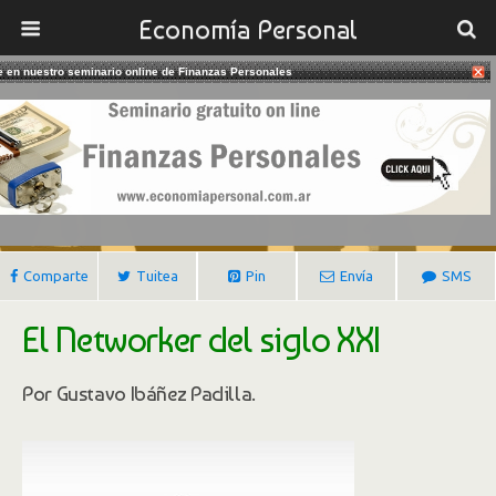
Economía Personal
te en nuestro seminario online de Finanzas Personales
14/12/2021
¿Qué Es Un Networker?
Gustavo Ibañez Padilla
Comparte
Tuitea
Pin
Envía
SMS
El Networker del siglo XXI
Por Gustavo Ibáñez Padilla.