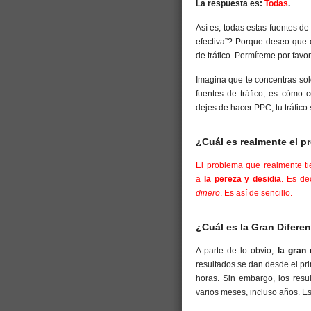
La respuesta es:
Todas
.
Así es, todas estas fuentes de
efectiva”? Porque deseo que 
de tráfico. Permíteme por favo
Imagina que te concentras solo
fuentes de tráfico, es cómo 
dejes de hacer PPC, tu tráfico
¿Cuál es realmente el 
El problema que realmente ti
a
la pereza y desidia
. Es de
dinero
. Es así de sencillo.
¿Cuál es la Gran Diferen
A parte de lo obvio,
la gran 
resultados se dan desde el pr
horas. Sin embargo, los resu
varios meses, incluso años. Es