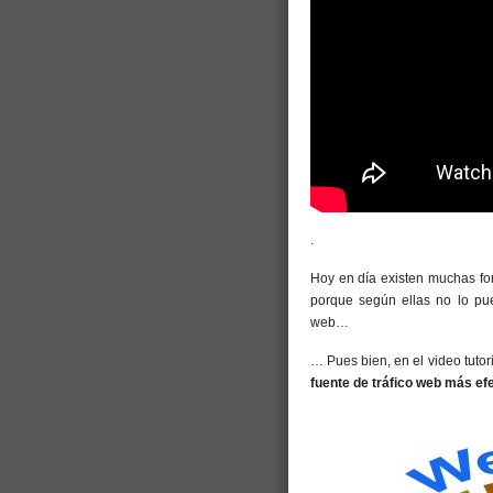
.
Hoy en día existen muchas for
porque según ellas no lo pue
web…
… Pues bien, en el video tutor
fuente de tráfico web más ef