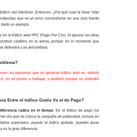
 tráfico son efectivas. Entonces, ¿Por qué usar la frase “más
entiendas que es un error concentrarse en una sola fuente
r darte un ejemplo.
 en el tráfico web PPC (Pago Por Clic). Al ignorar las otras
construir castillos en la arena, porque en el momento que
 se detendrá y se derrumbará.
problema?
enen las personas que no generan tráfico web es, debido
cir, no se ponen a trabajar, y
también porque no invierten
cia Entre el tráfico Gratis Vs el de Pago?
diferencia radica en el tiempo
. En el tráfico de pago los
imer día que se coloca la campaña de publicidad, incluso en
ltados esperados usando el tráfico gratuito, pueden durar
a es la gran diferencia.