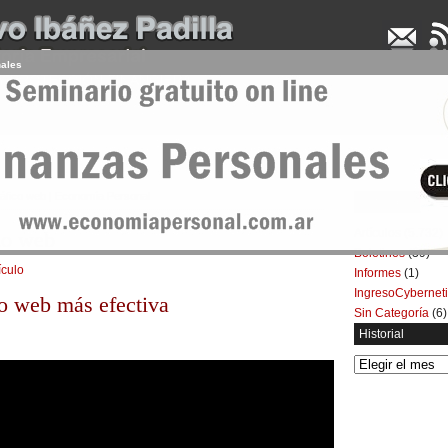
nales
UDENCIA APLICADA
SEMINARIOS
LA CONSULTORA
ARTÍCULOS
BOL
ráfico web | Economía Personal
Categorías
Artículos
(5.732)
co web
Boletines
(39)
ículo
Informes
(1)
IngresoCybernet
co web más efectiva
Sin Categoría
(6)
Historial
Historial