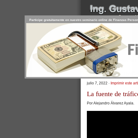
Participe gratuitamente en nuestro seminario online de Finanzas Perso
INICIO
SERVICIOS
PR
CONTACTO
USUARIO
>
Inicio
/
Artículos
/ La clave del T
La clave del Tráfi
julio 7, 2022 ·
Imprimir este art
La fuente de tráfi
Por Alejandro Álvarez Ayala.