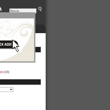
ETINES
NEGOCIOS
ico
(15)