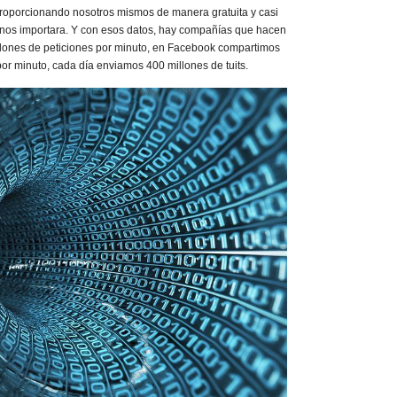
roporcionando nosotros mismos de manera gratuita y casi
 nos importara. Y con esos datos, hay compañías que hacen
llones de peticiones por minuto, en Facebook compartimos
or minuto, cada día enviamos 400 millones de tuits.