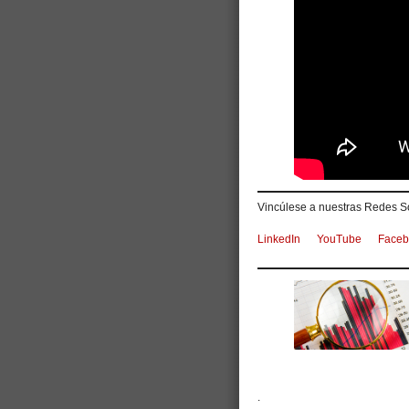
Vincúlese a nuestras Redes So
LinkedIn
YouTube
Faceb
.