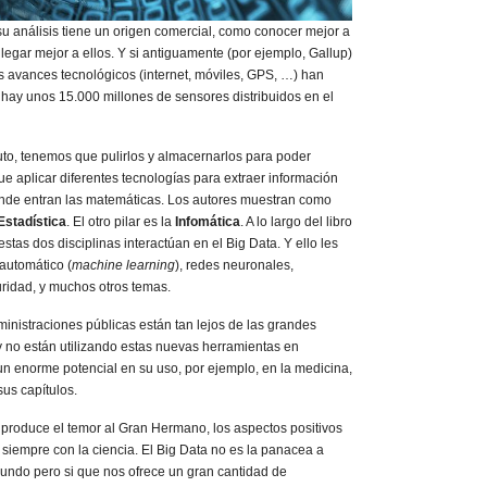
su análisis tiene un origen comercial, como conocer mejor a
llegar mejor a ellos. Y si antiguamente (por ejemplo, Gallup)
s avances tecnológicos (internet, móviles, GPS, …) han
ue hay unos 15.000 millones de sensores distribuidos en el
uto, tenemos que pulirlos y almacernarlos para poder
e aplicar diferentes tecnologías para extraer información
donde entran las matemáticas. Los autores muestran como
Estadística
. El otro pilar es la
Infomática
. A lo largo del libro
as dos disciplinas interactúan en el Big Data. Y ello les
 automático (
machine learning
), redes neuronales,
eguridad, y muchos otros temas.
inistraciones públicas están tan lejos de las grandes
 no están utilizando estas nuevas herramientas en
un enorme potencial en su uso, por ejemplo, en la medicina,
sus capítulos.
 produce el temor al Gran Hermano, los aspectos positivos
siempre con la ciencia. El Big Data no es la panacea a
undo pero si que nos ofrece un gran cantidad de