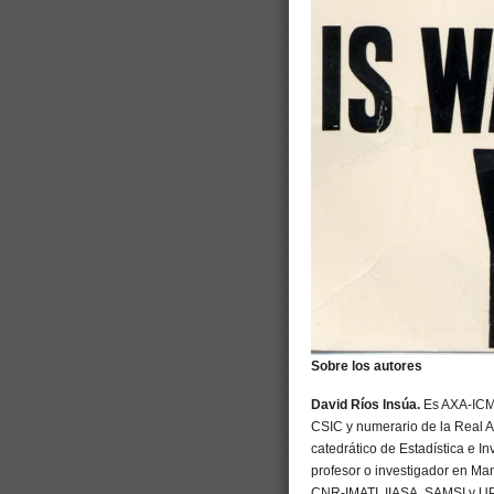
Sobre los autores
David Ríos Insúa.
Es AXA-ICMA
CSIC y numerario de la Real A
catedrático de Estadística e I
profesor o investigador en Ma
CNR-IMATI, IIASA, SAMSI y UPM