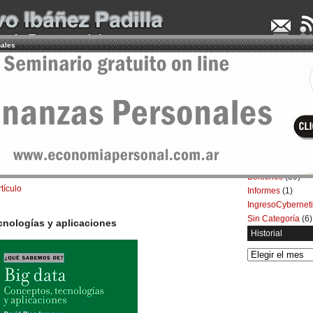
nales
UDENCIA APLICADA
SEMINARIOS
LA CONSULTORA
ARTÍCULOS
BOL
s sobre Big Data | Economía Personal
Categorías
Artículos
(5.732)
bre Big Data
Boletines
(39)
rtículo
Informes
(1)
IngresoCybernet
Sin Categoría
(6)
cnologías y aplicaciones
Historial
Historial