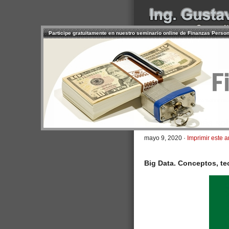
Participe gratuitamente en nuestro seminario online de Finanzas Perso
INICIO
SERVICIOS
PR
CONTACTO
USUARIO
>
Inicio
/
Artículos
/ Para saber má
Para saber más so
mayo 9, 2020 ·
Imprimir este a
Big Data. Conceptos, te