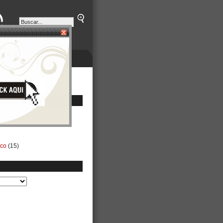
ETINES
NEGOCIOS
ico
(15)