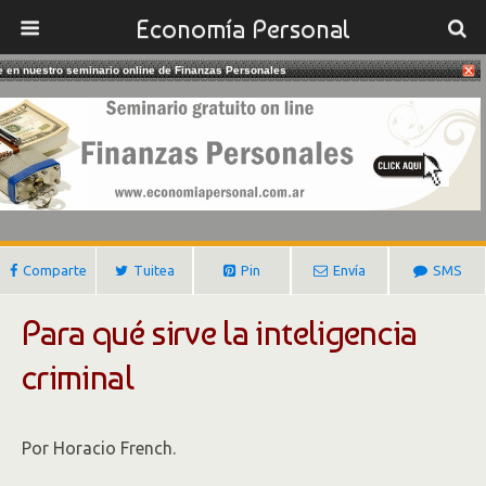
Economía Personal
te en nuestro seminario online de Finanzas Personales
03/08/2018
¿Qué Es La Inteligencia Criminal?
Gustavo Ibañez Padilla
Comparte
Tuitea
Pin
Envía
SMS
Para qué sirve la inteligencia
criminal
Por Horacio French.