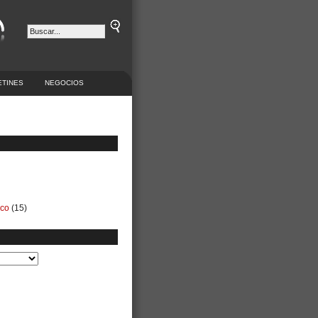
ETINES
NEGOCIOS
ico
(15)