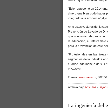
México que resultó en una pér
“Esto representó en 2014 una 
dinero que bien pudo haber p
integrado a la economía”, dijo.
Ante estos vectores del lavado
Prevención de Lavado de Dine
que con motivo de propiciar u
la educación, el intercambio 
para la prevención de este deli
“Profesionales en las áreas
segmentos de la industria e
el adecuado manejo de sus pr
la ACAMS.
Fuente:
www.metro.pr
, 30/07/1
Archivo bajo
Artículos
·
Dejar 
La ingeniería del 