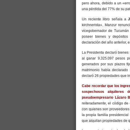
pero ahora, debido a un «erro
una pérdida del 77% de su pat
Un reciente libro señala a
J
kirchnerista». Manzur renunc
vicegobernador de Tucumán e
poseer bienes y depósitos
declaración del año anterior, e
La Presidenta declaró bienes 
al ganar 9.325.097 pesos po
generados por sus plazos fi
matrimonio había declarado 
declaró 26 propiedades que in
Cabe recordar que los ingreso
sospechosos alquileres d
pseudoempresario Lázaro B
reiteradamente, el código de 
con quienes son proveedores 
la propia familia presidencia
que alquilan propiedades de q