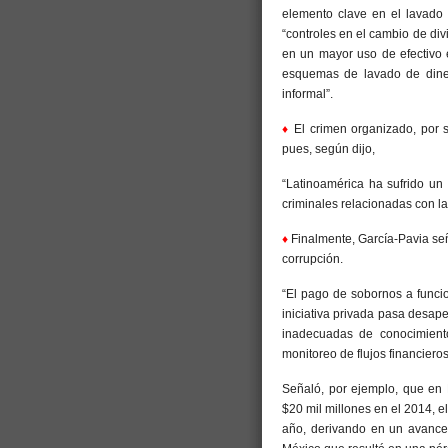
elemento clave en el lavado 
“controles en el cambio de div
en un mayor uso de efectivo e
esquemas de lavado de diner
informal”.
♦
El crimen organizado, por su
pues, según dijo,
“Latinoamérica ha sufrido un 
criminales relacionadas con l
♦
Finalmente, García-Pavia señ
corrupción.
“El pago de sobornos a funci
iniciativa privada pasa desape
inadecuadas de conocimiento 
monitoreo de flujos financiero
Señaló, por ejemplo, que en 
$20 mil millones en el 2014, e
año, derivando en un avance