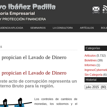
UDENCIA APLICADA
SEMINARIOS
LA CONSULTORA
ARTÍCULOS
BOL
15
Categorías
Artículos
(5.732)
e propician el Lavado de Dinero
Boletines
(39)
Informes
(1)
IngresoCybernet
e propician el Lavado de Dinero
Sin Categoría
(6)
Historial
este acto de corrupción representa un
terno Bruto para la región.
Historial
Los controles de cambios de
monedas, los sobornos y el