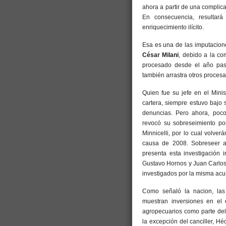
ahora a partir de una complicad
En consecuencia, resultar
enriquecimiento ilícito.
Esa es una de las imputacione
César Milani
, debido a la co
procesado desde el año pas
también arrastra otros proces
Quien fue su jefe en el Minis
cartera, siempre estuvo bajo
denuncias. Pero ahora, poc
revocó su sobreseimiento por
Minnicelli, por lo cual volver
causa de 2008. Sobreseer a
presenta esta investigación 
Gustavo Hornos y Juan Carlos 
investigados por la misma acu
Como señaló la nacion, las
muestran inversiones en el 
agropecuarios como parte del 
la excepción del canciller, Hé