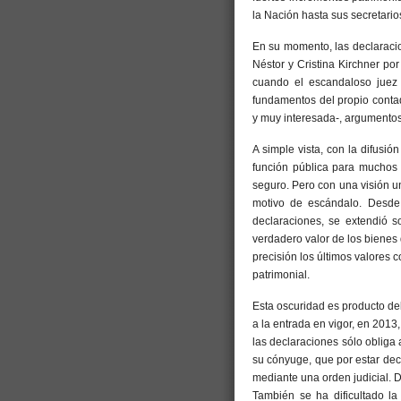
la Nación hasta sus secretario
En su momento, las declaracio
Néstor y Cristina Kirchner po
cuando el escandaloso juez 
fundamentos del propio contad
y muy interesada-, argumentos 
A simple vista, con la difusi
función pública para muchos 
seguro. Pero con una visión 
motivo de escándalo. Desde 
declaraciones, se extendió 
verdadero valor de los bienes
precisión los últimos valores 
patrimonial.
Esta oscuridad es producto de
a la entrada en vigor, en 2013,
las declaraciones sólo obliga 
su cónyuge, que por estar de
mediante una orden judicial. D
También se ha dificultado la