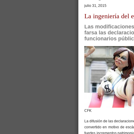
julio 31, 2015
La ingeniería del 
Las modificaciones
farsa las declaraci
funcionarios públi
CFK
La difusión de las declaracion
convertido en motivo de escá
fuertes incrementos patrimoni