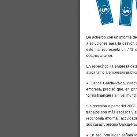
De acuerdo con un informe de
a soluciones para la gestión 
este mal representa un 7 % de
dólares al año
).
En específico, la empresa det
ataca tanto a empresas públic
♦
Carlos García-Pavia, direc
empresa, precisó que, en pri
“crisis financiera a nivel mundi
“La recesión a partir del 2008
trabajos son más escasos y a
(economía informal, actividad
sus casas”, precisó García-Pav
♦
En segundo lugar, señaló lo