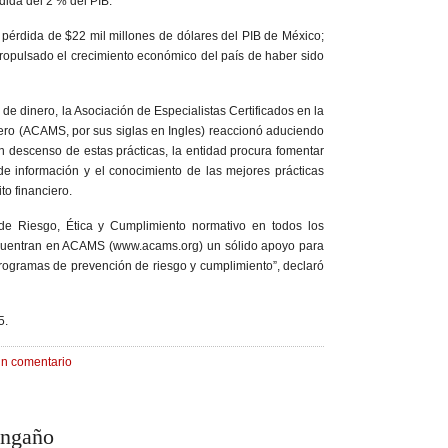
dida del 2 % del PIB.
pérdida de $22 mil millones de dólares del PIB de México;
ropulsado el crecimiento económico del país de haber sido
 de dinero, la Asociación de Especialistas Certificados en la
ro (ACAMS, por sus siglas en Ingles) reaccionó aduciendo
n descenso de estas prácticas, la entidad procura fomentar
de información y el conocimiento de las mejores prácticas
to financiero.
 de Riesgo, Ética y Cumplimiento normativo en todos los
ncuentran en ACAMS (www.acams.org) un sólido apoyo para
ogramas de prevención de riesgo y cumplimiento”, declaró
5.
un comentario
engaño