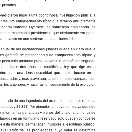
s privados.
nes dieron lugar a una bochornosa investigación judicial a
r presunto enriquecimiento ilícito que terminó abruptamente
federal Norberto Oyarbide los sobreseyó empleando los
or del matrimonio presidencial -que obviamente era parte,
que volcó en una sentencia a todas luces írrita.
ón anual de las declaraciones juradas queda en claro que la
es garantía de prosperidad y de enriquecimiento rápido y
un poco más profunda puede advertirse también un segundo
que, hace dos años, se modificó la ley que rige estas
sobre ellas una densa oscuridad que impide bucear en el
 declarados y, más grave aún, también impide comparar con
con los anteriores y hacer así un seguimiento de la evolución
liberado de una ingeniería del ocultamiento que se remonta
 de la
Ley 26.857
. Por ejemplo, la nueva normativa que rige
a informar las ganancias y bienes del funcionario, no los de
clarados en un formulario reservado sólo pueden conocerse
e esta manera, permanecen invisibles al escrutinio público.
 evaluación de las propiedades, cuyo valor se determina