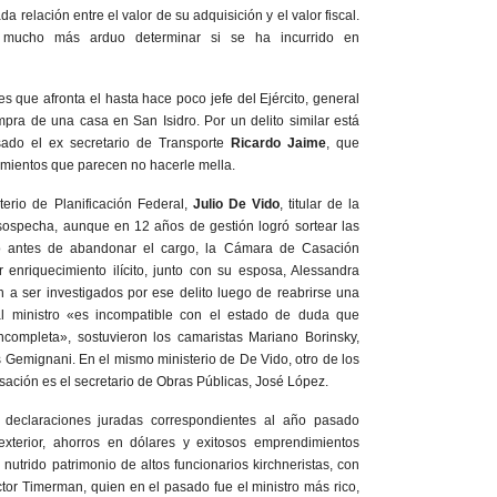
a relación entre el valor de su adquisición y el valor fiscal.
á mucho más arduo determinar si se ha incurrido en
s que afronta el hasta hace poco jefe del Ejército, general
mpra de una casa en San Isidro. Por un delito similar está
ado el ex secretario de Transporte
Ricardo Jaime
, que
amientos que parecen no hacerle mella.
terio de Planificación Federal,
Julio De Vido
, titular de la
 sospecha, aunque en 12 años de gestión logró sortear las
o antes de abandonar el cargo, la Cámara de Casación
 enriquecimiento ilícito, junto con su esposa, Alessandra
án a ser investigados por ese delito luego de reabrirse una
l ministro «es incompatible con el estado de duda que
incompleta», sostuvieron los camaristas Mariano Borinsky,
Gemignani. En el mismo ministerio de De Vido, otro de los
sación es el secretario de Obras Públicas, José López.
 declaraciones juradas correspondientes al año pasado
exterior, ahorros en dólares y exitosos emprendimientos
nutrido patrimonio de altos funcionarios kirchneristas, con
ctor Timerman, quien en el pasado fue el ministro más rico,