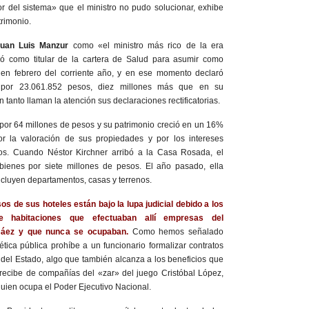
r del sistema» que el ministro no pudo solucionar, exhibe
rimonio.
uan Luis Manzur
como «el ministro más rico de la era
ió como titular de la cartera de Salud para asumir como
n febrero del corriente año, y en ese momento declaró
 por 23.061.852 pesos, diez millones más que en su
n tanto llaman la atención sus declaraciones rectificatorias.
por 64 millones de pesos y su patrimonio creció en un 16%
r la valoración de sus propiedades y por los intereses
jos. Cuando Néstor Kirchner arribó a la Casa Rosada, el
bienes por siete millones de pesos. El año pasado, ella
cluyen departamentos, casas y terrenos.
s de sus hoteles están bajo la lupa judicial debido a los
e habitaciones que efectuaban allí empresas del
áez y que nunca se ocupaban.
Como hemos señalado
ética pública prohíbe a un funcionario formalizar contratos
del Estado, algo que también alcanza a los beneficios que
l recibe de compañías del «zar» del juego Cristóbal López,
uien ocupa el Poder Ejecutivo Nacional.