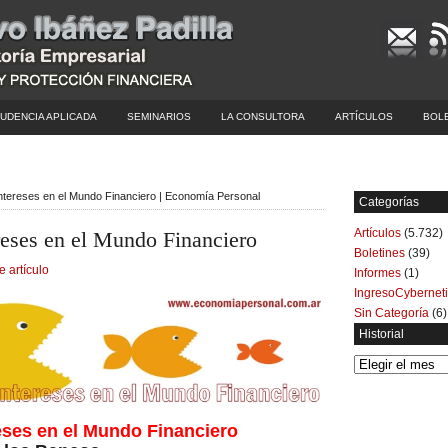
UDENCIA APLICADA
SEMINARIOS
LA CONSULTORA
ARTÍCULOS
BOL
Intereses en el Mundo Financiero | Economía Personal
Categorías
Artículos
(5.732)
reses en el Mundo Financiero
Boletines
(39)
e artículo
Informes
(1)
IngresoCybernet
Sin Categoría
(6)
Historial
Historial
reses en el Mundo Financiero