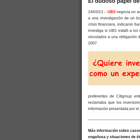
El dudoso papel de
24/03/13 –
UBS
negocia un ac
a una investigación de un b
crisis financiera, indicaron 
investiga si UBS estafó a los
vinculados a una obligación 
2007.
preferentes de Citigroup 
reclamaba que los inversion
información presentada por el
——————————————
Más información sobre casos 
engañosa y situaciones de é