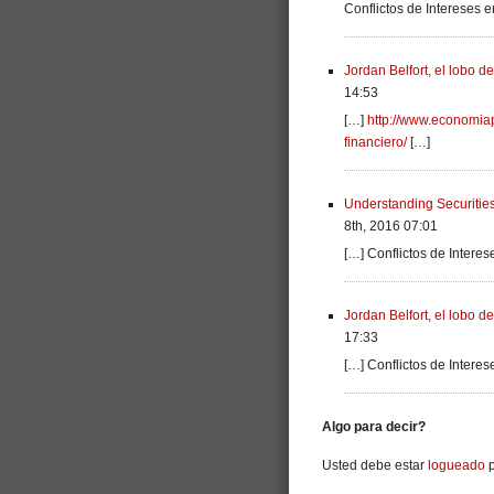
Conflictos de Intereses 
Jordan Belfort, el lobo d
14:53
[…]
http://www.economiap
financiero/
[…]
Understanding Securitie
8th, 2016 07:01
[…] Conflictos de Intere
Jordan Belfort, el lobo d
17:33
[…] Conflictos de Intere
Algo para decir?
Usted debe estar
logueado
p