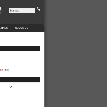
ETINES
NEGOCIOS
ico
(15)