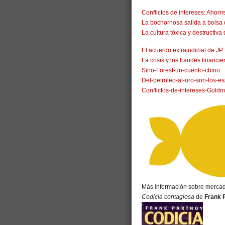
Conflictos de intereses: Ahorr
La bochornosa salida a bolsa
La cultura tóxica y destructi
El acuerdo extrajudicial de J
La crisis y los fraudes financie
Sino-Forest-un-cuento-chino
Del-petroleo-al-oro-son-los-e
Conflictos-de-intereses-Gol
Más información sobre mercados
Codicia contagiosa
de
Frank 