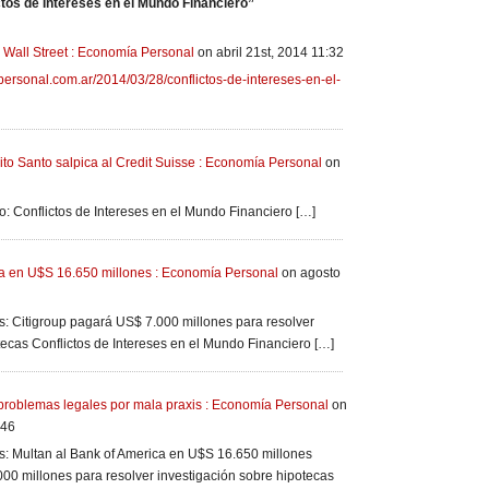
tos de Intereses en el Mundo Financiero”
e Wall Street : Economía Personal
on abril 21st, 2014 11:32
ersonal.com.ar/2014/03/28/conflictos-de-intereses-en-el-
ito Santo salpica al Credit Suisse : Economía Personal
on
do: Conflictos de Intereses en el Mundo Financiero […]
ca en U$S 16.650 millones : Economía Personal
on agosto
os: Citigroup pagará US$ 7.000 millones para resolver
tecas Conflictos de Intereses en el Mundo Financiero […]
roblemas legales por mala praxis : Economía Personal
on
:46
os: Multan al Bank of America en U$S 16.650 millones
00 millones para resolver investigación sobre hipotecas