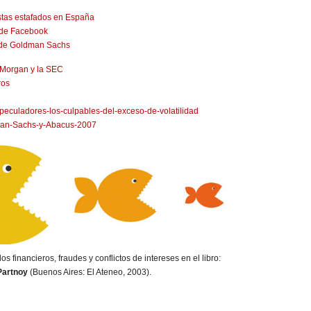
istas estafados en España
 de Facebook
va de Goldman Sachs
P Morgan y la SEC
ros
speculadores-los-culpables-del-exceso-de-volatilidad
dman-Sachs-y-Abacus-2007
 financieros, fraudes y conflictos de intereses en el libro:
Partnoy
(Buenos Aires: El Ateneo, 2003).