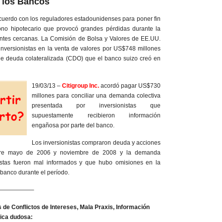
 los Bancos
uerdo con los reguladores estadounidenses para poner fin
ono hipotecario que provocó grandes pérdidas durante la
fuentes cercanas. La Comisión de Bolsa y Valores de EE.UU.
 inversionistas en la venta de valores por US$748 millones
de deuda colateralizada (CDO) que el banco suizo creó en
19/03/13 –
Citigroup Inc.
acordó pagar US$730
millones para conciliar una demanda colectiva
presentada por inversionistas que
supuestamente recibieron información
engañosa por parte del banco.
Los inversionistas compraron deuda y acciones
entre mayo de 2006 y noviembre de 2008 y la demanda
istas fueron mal informados y que hubo omisiones en la
 banco durante el período.
—————–
de Conflictos de Intereses, Mala Praxis, Información
tica dudosa: