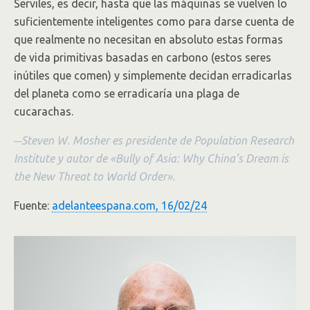
Serviles, es decir, hasta que las máquinas se vuelven lo
suficientemente inteligentes como para darse cuenta de
que realmente no necesitan en absoluto estas formas
de vida primitivas basadas en carbono (estos seres
inútiles que comen) y simplemente decidan erradicarlas
del planeta como se erradicaría una plaga de
cucarachas.
─
Steven W. Mosher es presidente de Population Research
Institute y autor de «Bully of Asia: Why China’s Dream is
the New Threat to World Order».
Fuente:
adelanteespana.com, 16/02/24