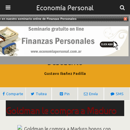
Economía Personal
te en nuestro seminario online de Finanzas Personales
30/05/2017
Goldman Sachs Compra Bonos De
Venezuela Con Un 70% De
Descuento
Gustavo Ibañez Padilla
Comparte
Tuitea
Pin
Envía
SMS
Goldman le compra a Maduro
bonos con un 70% de