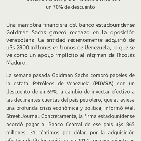
descuento
La oposición acusó a la entidad
Una maniobra financiera del banco estadounidense
estadounidense de financiar al Gobierno
Goldman Sachs generó rechazo en la oposición
de Nicolás Maduro, que consideran una
venezolana. La entidad recientemente adquirió de
u$s 2800 millones en bonos de Venezuela, lo que se
dictadura. En total, adquirió u$s 2.800
ve como un apoyo implícito al régimen de Nicolás
millones en bonos emitidos en 2014 de la
Maduro.
petrolera estatal PDVSA por un valor de
La semana pasada Goldman Sachs compró papeles de
u$s 837 millones.
la estatal Petróleos de Venezuela (
PDVSA
) con un
descuento de un 69%, a cambio de inyectar efectivo a
las declinantes cuentas del país petrolero, que atraviesa
una profunda crisis económica y política, informó Wall
Street Journal. Concretamente, la firma estadounidense
acordó pagar al Banco Central de ese país u$s 865
millones, 31 céntimos por dólar, por la adquisición
efectiva de títulos emitidos en 2014 con vencimiento en