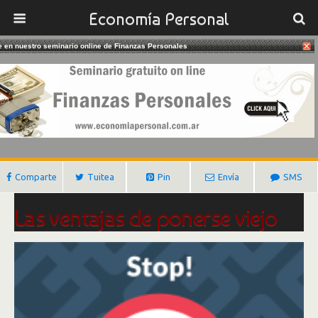
Economía Personal
te en nuestro seminario online de Finanzas Personales
24/01/2017
La Virtud De La Longevidad
Gustavo Ibañez Padilla
Comparte
Tuitea
Pin
Envía
SMS
Las ventajas de ponerse viejo
“
La longevidad es la recompensa de la virtud
.”
Simone de Beauvoir