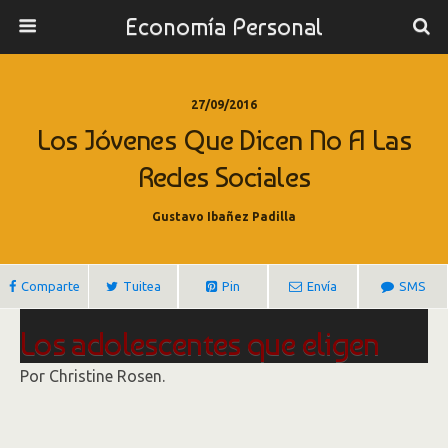
Economía Personal
27/09/2016
Los Jóvenes Que Dicen No A Las
Redes Sociales
Gustavo Ibañez Padilla
Comparte
Tuitea
Pin
Envía
SMS
Los adolescentes que eligen
decir no a las redes sociales
Por Christine Rosen.
Algunos adolescentes optan por salir de