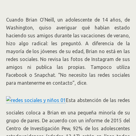
la búsqueda incesante de los ‘me gusta’
en Facebook e Instagram, y no sentirse
Cuando Brian O’Neill, un adolescente de 14 años, de
como si estuvieran perdiéndose de algo.
Washington, quiso averiguar qué habían estado
haciendo sus amigos durante las vacaciones de verano,
hizo algo radical: les preguntó. A diferencia de la
mayoría de los jóvenes de su edad, Brian no está en las
redes sociales. No revisa las fotos de Instagram de sus
amigos ni publica las propias. Tampoco utiliza
Facebook o Snapchat. “No necesito las redes sociales
para mantenerme en contacto”, dice.
Esta abstención de las redes
sociales coloca a Brian en una pequeña minoría de su
grupo de pares. De acuerdo con un informe de 2015 del
Centro de Investigación Pew, 92% de los adolescentes