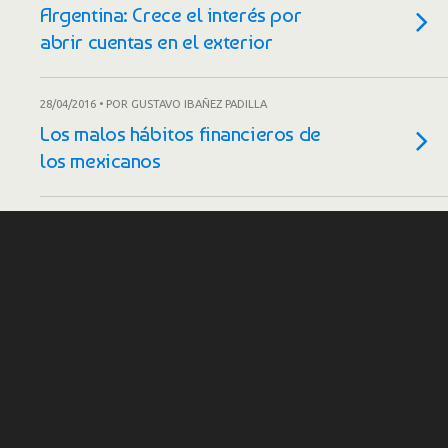
Argentina: Crece el interés por
abrir cuentas en el exterior
28/04/2016 • POR GUSTAVO IBAÑEZ PADILLA
Los malos hábitos financieros de
los mexicanos
31/03/2015 • POR GUSTAVO IBAÑEZ PADILLA
Two great Dave Ramsey myths,
debunked
30/03/2015 • POR GUSTAVO IBAÑEZ PADILLA
These are the 7 steps Dave
Ramsey followers really need