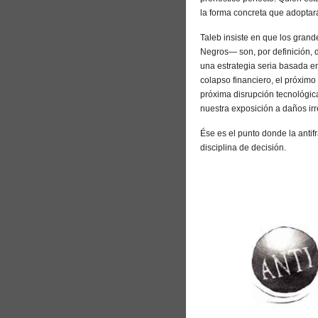
la forma concreta que adoptará
Taleb insiste en que los gran
Negros— son, por definición, d
una estrategia seria basada e
colapso financiero, el próximo 
próxima disrupción tecnológic
nuestra exposición a daños ir
Ése es el punto donde la antif
disciplina de decisión.