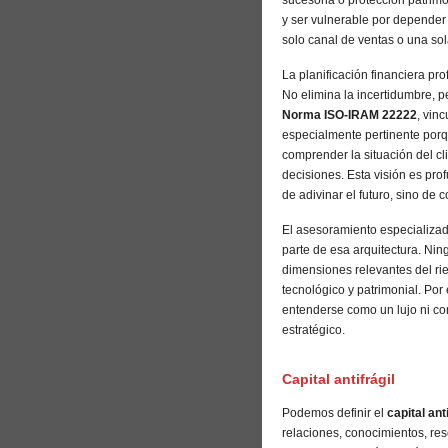
sucesoria o protección patri
y ser vulnerable por depender 
solo canal de ventas o una sol
La planificación financiera p
No elimina la incertidumbre, pe
Norma ISO-IRAM 22222
, vin
especialmente pertinente porq
comprender la situación del cli
decisiones. Esta visión es pro
de adivinar el futuro, sino de 
El asesoramiento especializad
parte de esa arquitectura. Ni
dimensiones relevantes del ries
tecnológico y patrimonial. Po
entenderse como un lujo ni co
estratégico.
Capital antifrágil
Podemos definir el
capital anti
relaciones, conocimientos, res