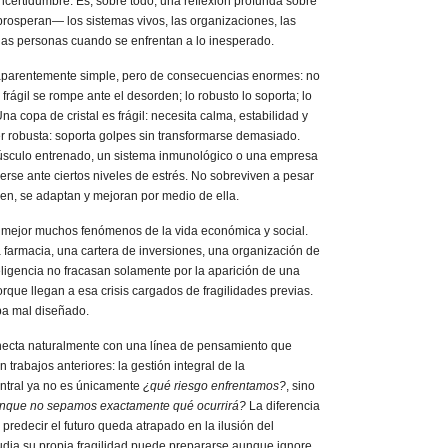
incertidumbre. Es, sobre todo, una reflexión profunda sobre
osperan— los sistemas vivos, las organizaciones, las
 las personas cuando se enfrentan a lo inesperado.
 aparentemente simple, pero de consecuencias enormes: no
o frágil se rompe ante el desorden; lo robusto lo soporta; lo
Una copa de cristal es frágil: necesita calma, estabilidad y
r robusta: soporta golpes sin transformarse demasiado.
úsculo entrenado, un sistema inmunológico o una empresa
rse ante ciertos niveles de estrés. No sobreviven a pesar
den, se adaptan y mejoran por medio de ella.
 mejor muchos fenómenos de la vida económica y social.
 farmacia, una cartera de inversiones, una organización de
eligencia no fracasan solamente por la aparición de una
orque llegan a esa crisis cargados de fragilidades previas.
aba mal diseñado.
ecta naturalmente con una línea de pensamiento que
trabajos anteriores: la gestión integral de la
entral ya no es únicamente
¿qué riesgo enfrentamos?
, sino
nque no sepamos exactamente qué ocurrirá?
La diferencia
 predecir el futuro queda atrapado en la ilusión del
tudia su propia fragilidad puede prepararse aunque ignore