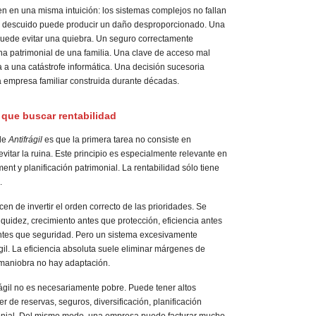
en en una misma intuición: los sistemas complejos no fallan
 descuido puede producir un daño desproporcionado. Una
uede evitar una quiebra. Un seguro correctamente
na patrimonial de una familia. Una clave de acceso mal
a a una catástrofe informática. Una decisión sucesoria
 empresa familiar construida durante décadas.
 que buscar rentabilidad
de
Antifrágil
es que la primera tarea no consiste en
evitar la ruina. Este principio es especialmente relevante en
t y planificación patrimonial. La rentabilidad sólo tiene
.
en de invertir el orden correcto de las prioridades. Se
quidez, crecimiento antes que protección, eficiencia antes
ntes que seguridad. Pero un sistema excesivamente
il. La eficiencia absoluta suele eliminar márgenes de
maniobra no hay adaptación.
rágil no es necesariamente pobre. Puede tener altos
r de reservas, seguros, diversificación, planificación