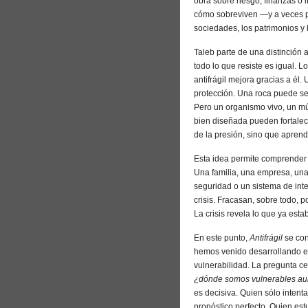
obra sobre riesgo, finanzas o 
cómo sobreviven —y a veces pr
sociedades, los patrimonios y
Taleb parte de una distinción
todo lo que resiste es igual. L
antifrágil mejora gracias a él. 
protección. Una roca puede se
Pero un organismo vivo, un m
bien diseñada pueden fortalece
de la presión, sino que apren
Esta idea permite comprender
Una familia, una empresa, una
seguridad o un sistema de int
crisis. Fracasan, sobre todo, p
La crisis revela lo que ya est
En este punto,
Antifrágil
se con
hemos venido desarrollando en 
vulnerabilidad. La pregunta c
¿dónde somos vulnerables au
es decisiva. Quien sólo intenta
pronóstico perfecto. Quien es