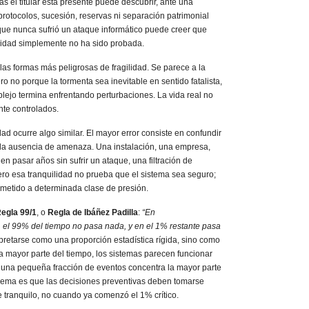
s el titular está presente puede descubrir, ante una
rotocolos, sucesión, reservas ni separación patrimonial
ue nunca sufrió un ataque informático puede creer que
lidad simplemente no ha sido probada.
 las formas más peligrosas de fragilidad. Se parece a la
ro no porque la tormenta sea inevitable en sentido fatalista,
lejo termina enfrentando perturbaciones. La vida real no
te controlados.
ad ocurre algo similar. El mayor error consiste en confundir
 la ausencia de amenaza. Una instalación, una empresa,
en pasar años sin sufrir un ataque, una filtración de
ero esa tranquilidad no prueba que el sistema sea seguro;
metido a determinada clase de presión.
egla 99/1
, o
Regla de Ibáñez Padilla
:
“En
, el 99% del tiempo no pasa nada, y en el 1% restante pasa
rpretarse como una proporción estadística rígida, sino como
a mayor parte del tiempo, los sistemas parecen funcionar
 una pequeña fracción de eventos concentra la mayor parte
lema es que las decisiones preventivas deben tomarse
tranquilo, no cuando ya comenzó el 1% crítico.