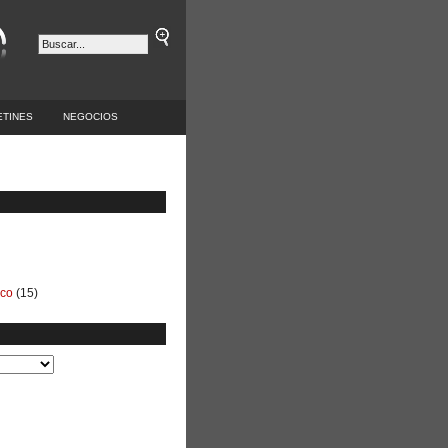
ETINES
NEGOCIOS
ico
(15)