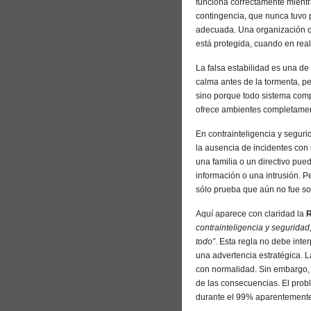
funciona correctamente mientra
contingencia, que nunca tuvo p
adecuada. Una organización q
está protegida, cuando en rea
La falsa estabilidad es una de
calma antes de la tormenta, pe
sino porque todo sistema comp
ofrece ambientes completamen
En contrainteligencia y segurid
la ausencia de incidentes con
una familia o un directivo pued
información o una intrusión. P
sólo prueba que aún no fue so
Aquí aparece con claridad la
R
contrainteligencia y seguridad
todo”
. Esta regla no debe inte
una advertencia estratégica. L
con normalidad. Sin embargo,
de las consecuencias. El prob
durante el 99% aparentemente 