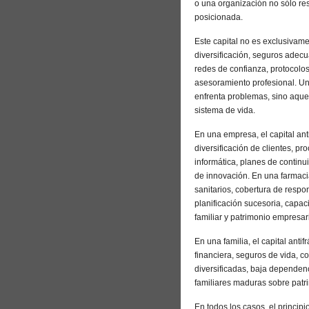
o una organización no sólo resi
posicionada.
Este capital no es exclusivame
diversificación, seguros adecu
redes de confianza, protocolos
asesoramiento profesional. Una
enfrenta problemas, sino aque
sistema de vida.
En una empresa, el capital ant
diversificación de clientes, 
informática, planes de continu
de innovación. En una farmacia
sanitarios, cobertura de respons
planificación sucesoria, capac
familiar y patrimonio empresari
En una familia, el capital anti
financiera, seguros de vida, c
diversificadas, baja dependen
familiares maduras sobre patri
En todos los casos, el principi