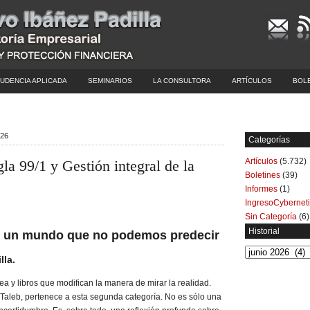
UDENCIA APLICADA
SEMINARIOS
LA CONSULTORA
ARTÍCULOS
BOL
026
Categorías
Artículos
(5.732)
gla 99/1 y Gestión integral de la
Boletines
(39)
Informes
(1)
IngresoCybernet
Sin Categoría
(6)
Historial
 un mundo que no podemos predecir
Historial
lla
.
ea y libros que modifican la manera de mirar la realidad.
Taleb, pertenece a esta segunda categoría. No es sólo una