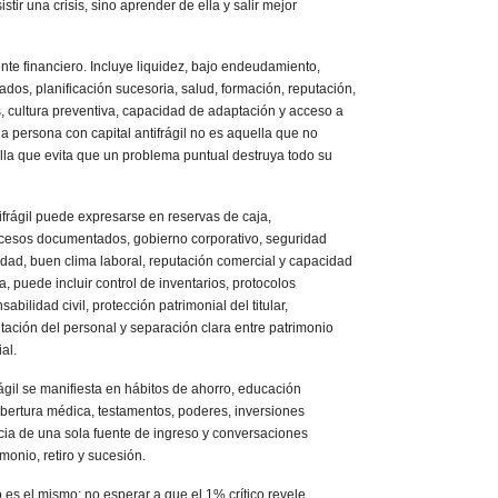
stir una crisis, sino aprender de ella y salir mejor
nte financiero. Incluye liquidez, bajo endeudamiento,
ados, planificación sucesoria, salud, formación, reputación,
, cultura preventiva, capacidad de adaptación y acceso a
 persona con capital antifrágil no es aquella que no
lla que evita que un problema puntual destruya todo su
ifrágil puede expresarse en reservas de caja,
procesos documentados, gobierno corporativo, seguridad
idad, buen clima laboral, reputación comercial y capacidad
, puede incluir control de inventarios, protocolos
abilidad civil, protección patrimonial del titular,
itación del personal y separación clara entre patrimonio
al.
frágil se manifiesta en hábitos de ahorro, educación
obertura médica, testamentos, poderes, inversiones
cia de una sola fuente de ingreso y conversaciones
monio, retiro y sucesión.
o es el mismo: no esperar a que el 1% crítico revele