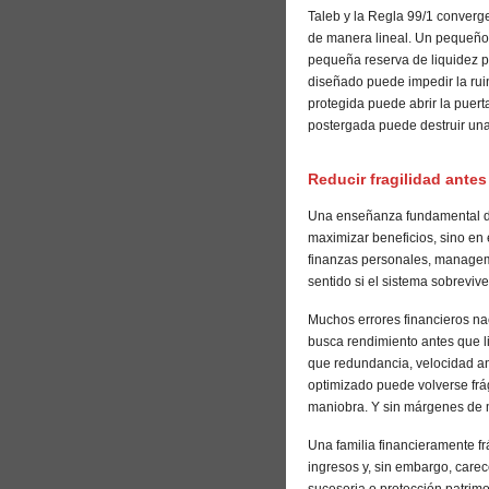
Taleb y la Regla 99/1 converg
de manera lineal. Un pequeño
pequeña reserva de liquidez p
diseñado puede impedir la rui
protegida puede abrir la puert
postergada puede destruir una
Reducir fragilidad antes
Una enseñanza fundamental 
maximizar beneficios, sino en 
finanzas personales, managemen
sentido si el sistema sobrevive
Muchos errores financieros nac
busca rendimiento antes que li
que redundancia, velocidad a
optimizado puede volverse frág
maniobra. Y sin márgenes de 
Una familia financieramente f
ingresos y, sin embargo, carece