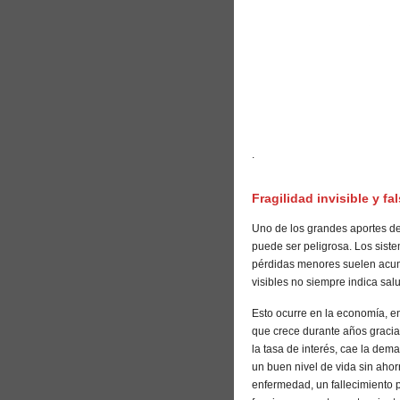
.
Fragilidad invisible y fa
Uno de los grandes aportes de
puede ser peligrosa. Los sist
pérdidas menores suelen acum
visibles no siempre indica salu
Esto ocurre en la economía, e
que crece durante años graci
la tasa de interés, cae la dem
un buen nivel de vida sin aho
enfermedad, un fallecimiento 