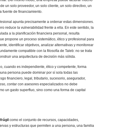
monial. Del mismo modo, una empresa puede facturar mucho
de un solo proveedor, un solo cliente, un solo directivo, un
a fuente de financiamiento.
rofesional apunta precisamente a ordenar estas dimensiones.
ro reduce la vulnerabilidad frente a ella. En este sentido, la
culada a la planificación financiera personal, resulta
ue propone un proceso sistemático, ético y profesional para
ente, identificar objetivos, analizar alternativas y monitorear
fundamente compatible con la filosofía de Taleb: no se trata
construir una arquitectura de decisión más sólida.
o, cuando es independiente, ético y competente, forma
nguna persona puede dominar por sí sola todas las
go financiero, legal, tributario, sucesorio, asegurador,
r eso, contar con asesores especializados no debe
mo un gasto superfluo, sino como una forma de capital
frágil
como el conjunto de recursos, capacidades,
ervas y estructuras que permiten a una persona, una familia