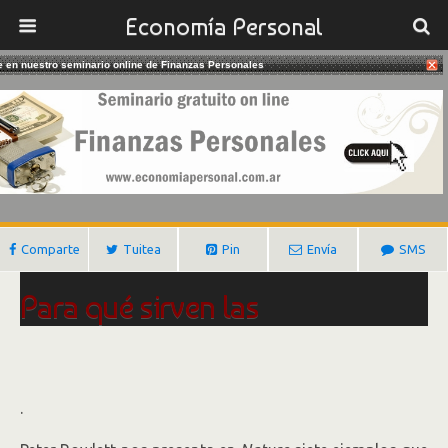
Economía Personal
te en nuestro seminario online de Finanzas Personales
08/06/2018
La Utilidad De Las Matemáticas
Gustavo Ibañez Padilla
Comparte
Tuitea
Pin
Envía
SMS
Para qué sirven las
Matemáticas
Por Francisco R. Villatoro.
.