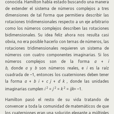
conocida. Hamilton había estado buscando una manera
de extender el sistema de números complejos a tres
dimensiones de tal forma que permitiera describir las
rotaciones tridimensionales respecto a un eje arbitrario
como los números complejos describen las rotaciones
bidimensionales. Su idea feliz ahora nos resulta casi
obvia, no era posible hacerlo con ternas de números, las
rotaciones tridimensionales requieren un sistema de
números con cuatro componentes imaginarias. Si los
números complejos son de la forma
a
+
i
b,
donde
a
y
b
son números reales, e
i
es la raíz
cuadrada de –1, entonces los cuaterniones deben tener
la forma
a
+
b i
+
c j
+
d k
, donde las unidades
2
2
2
imaginarias cumplen
i
=
j
=
k
=
ijk
= –1.
Hamilton pasó el resto de su vida tratando de
convencer a toda la comunidad de matemáticos de que
los cuaterniones eran una solución elegante a múltiples