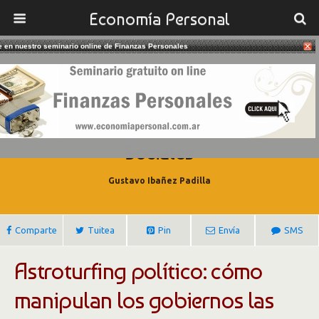
Economía Personal
te en nuestro seminario online de Finanzas Personales
28/12/2017
Astroturfing Político: Cómo
Manipulan Los Gobiernos Las Redes
Sociales
Gustavo Ibañez Padilla
Comparte
Tuitea
Pin
Envía
SMS
Astroturfing político: cómo
manipulan los gobiernos las