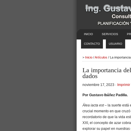
INICIO
SERVICIOS
PR
CONTACTO
USUARIO
>
Inicio
/
Artículos
/ La importancia
La importancia del
dados
noviembre 17, 2023 ·
Imprimir 
Por Gustavo Ibáñez Padilla.
Álea iacta est
– la suerte está 
crucial momento en que cruzó e
recordatorio de que la vida e
XXI, el concepto de azar cobra
explorar su papel en nuestras