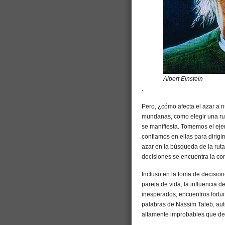
Albert Einstein
.
Pero, ¿cómo afecta el azar a 
mundanas, como elegir una ruta
se manifiesta. Tomemos el eje
confiamos en ellas para dirig
azar en la búsqueda de la ruta
decisiones se encuentra la co
Incluso en la toma de decision
pareja de vida, la influencia 
inesperados, encuentros fortui
palabras de Nassim Taleb, au
altamente improbables que des