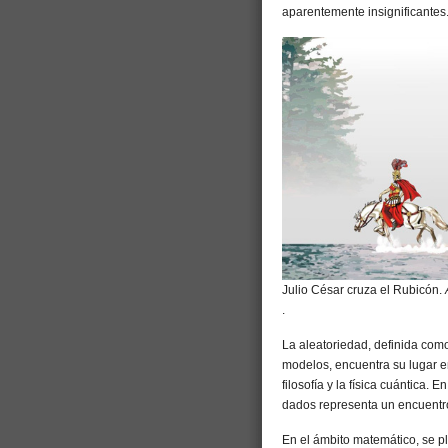
aparentemente insignificantes
Julio César cruza el Rubicón.
.
La aleatoriedad, definida como
modelos, encuentra su lugar en
filosofía y la física cuántica. 
dados representa un encuentro 
En el ámbito matemático, se pl