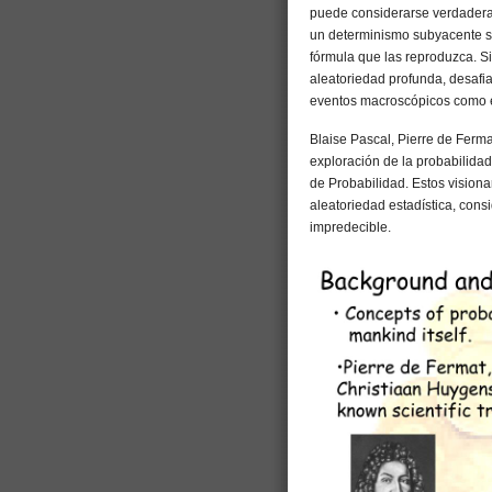
puede considerarse verdaderame
un determinismo subyacente s
fórmula que las reproduzca. Si
aleatoriedad profunda, desafi
eventos macroscópicos como e
Blaise Pascal, Pierre de Ferma
exploración de la probabilida
de Probabilidad. Estos vision
aleatoriedad estadística, con
impredecible.