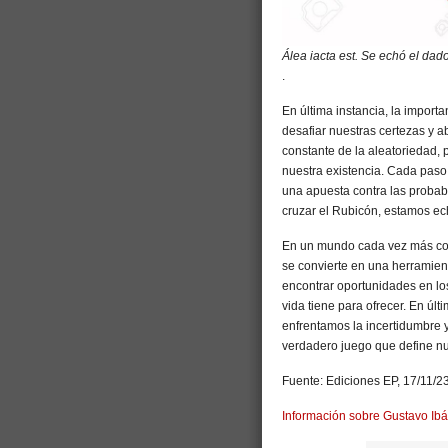
Álea iacta est. Se echó el dad
.
En última instancia, la import
desafiar nuestras certezas y ab
constante de la aleatoriedad,
nuestra existencia. Cada pas
una apuesta contra las probabi
cruzar el Rubicón, estamos ec
En un mundo cada vez más com
se convierte en una herramien
encontrar oportunidades en los
vida tiene para ofrecer. En úl
enfrentamos la incertidumbre 
verdadero juego que define nue
Fuente: Ediciones EP, 17/11/23
Información sobre Gustavo Ibá