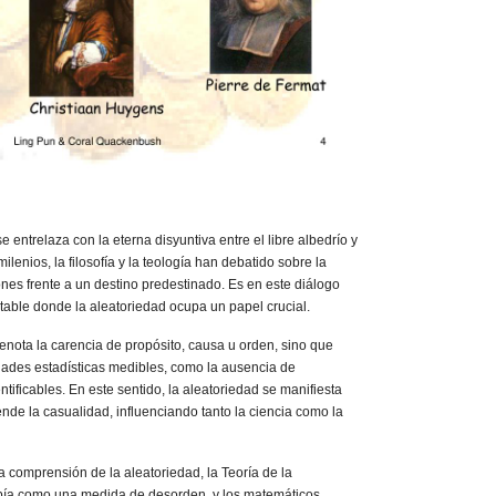
se entrelaza con la eterna disyuntiva entre el libre albedrío y
ilenios, la filosofía y la teología han debatido sobre la
nes frente a un destino predestinado. Es en este diálogo
vitable donde la aleatoriedad ocupa un papel crucial.
 denota la carencia de propósito, causa u orden, sino que
ades estadísticas medibles, como la ausencia de
tificables. En este sentido, la aleatoriedad se manifiesta
de la casualidad, influenciando tanto la ciencia como la
comprensión de la aleatoriedad, la Teoría de la
opía como una medida de desorden, y los matemáticos