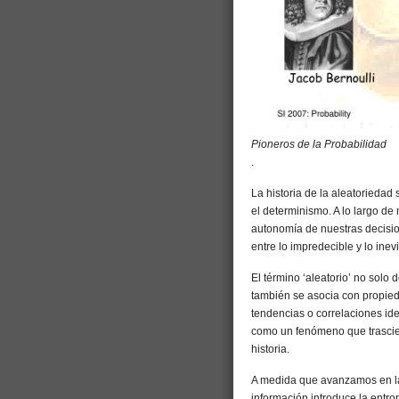
Pioneros de la Probabilidad
.
La historia de la aleatoriedad 
el determinismo. A lo largo de m
autonomía de nuestras decisio
entre lo impredecible y lo ine
El término ‘aleatorio’ no solo
también se asocia con propied
tendencias o correlaciones iden
como un fenómeno que trascien
historia.
A medida que avanzamos en la 
información introduce la entr