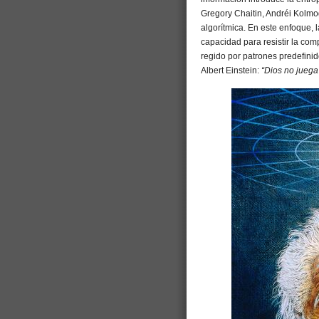
Gregory Chaitin, Andréi Kolmo
algorítmica. En este enfoque, 
capacidad para resistir la com
regido por patrones predefinido
Albert Einstein:
“Dios no juega