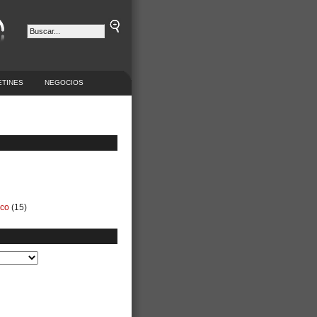
ETINES
NEGOCIOS
ico
(15)