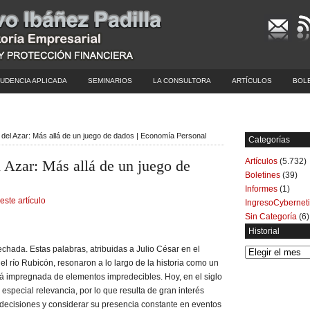
UDENCIA APLICADA
SEMINARIOS
LA CONSULTORA
ARTÍCULOS
BOL
 del Azar: Más allá de un juego de dados | Economía Personal
Categorías
Artículos
(5.732)
 Azar: Más allá de un juego de
Boletines
(39)
Informes
(1)
este artículo
IngresoCybernet
Sin Categoría
(6)
Historial
echada. Estas palabras, atribuidas a Julio César en el
Historial
l río Rubicón, resonaron a lo largo de la historia como un
stá impregnada de elementos impredecibles. Hoy, en el siglo
 especial relevancia, por lo que resulta de gran interés
 decisiones y considerar su presencia constante en eventos