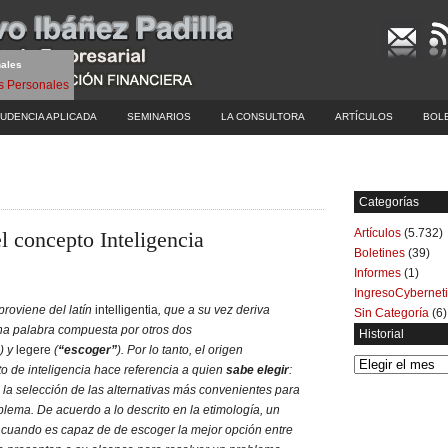
nales
UDENCIA APLICADA
SEMINARIOS
LA CONSULTORA
ARTÍCULOS
BOL
Categorías
Artículos
(5.732)
 concepto Inteligencia
Boletines
(39)
Informes
(1)
IngresoCybernet
proviene del latín
intelligentia
, que a su vez deriva
Sin Categoría
(6)
una palabra compuesta por otros dos
Historial
) y
legere
(
“escoger”
). Por lo tanto, el origen
Historial
o de inteligencia hace referencia a quien
sabe elegir
:
ta la selección de las alternativas más convenientes para
blema. De acuerdo a lo descrito en la etimología, un
e cuando es capaz de de escoger la mejor opción entre