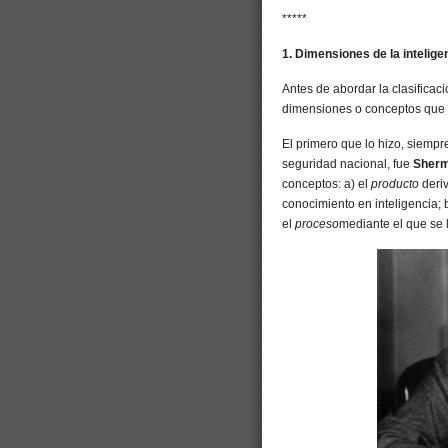
*****
1. Dimensiones de la intelige
Antes de abordar la clasificació
dimensiones o conceptos que 
El primero que lo hizo, siempr
seguridad nacional, fue
Sherm
conceptos: a) el
producto
deriv
conocimiento en inteligencia; 
el
proceso
mediante el que se 