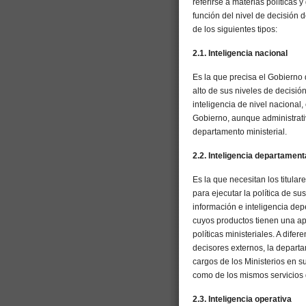
referirse a materias políticas 
función del nivel de decisión 
de los siguientes tipos:
2.1. Inteligencia nacional
Es la que precisa el Gobierno d
alto de sus niveles de decisión
inteligencia de nivel nacional
Gobierno, aunque administrati
departamento ministerial.
2.2. Inteligencia departament
Es la que necesitan los titular
para ejecutar la política de s
información e inteligencia dep
cuyos productos tienen una apl
políticas ministeriales. A dife
decisores externos, la departa
cargos de los Ministerios en su
como de los mismos servicios 
2.3. Inteligencia operativa