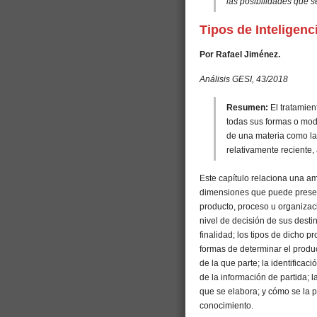
las posibilidades que 
Tipos de Inteligenc
Por Rafael Jiménez.
Análisis GESI, 43/2018
Resumen:
El tratamien
todas sus formas o mod
de una materia como la 
relativamente reciente, 
Este capítulo relaciona una am
dimensiones que puede present
producto, proceso u organizac
nivel de decisión de sus desti
finalidad; los tipos de dicho 
formas de determinar el produ
de la que parte; la identifica
de la información de partida; l
que se elabora; y cómo se la p
conocimiento.