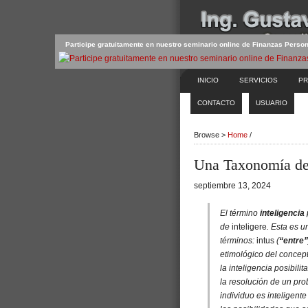
Participe gratuitamente en nuestro seminario online de Finanzas Perso
INICIO
SERVICIOS
PR
CONTACTO
USUARIO
Browse >
Home
/
Una Taxonomía del
septiembre 13, 2024
El término
inteligencia
de
inteligere
. Esta es 
términos:
intus
(
“entre”
etimológico del concept
la inteligencia posibili
la resolución de un pro
individuo es inteligent