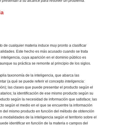
se presentan a su alcance para resolver un problema.
ia
to de cualquier materia induce muy pronto a clasificar
alidades. Este hecho es más acusado cuando se trata
inteligencia, cuya aparición en el dominio público es
aunque su práctica se remonte al principio de los siglos.
plia taxonomía de la inteligencia, que abarca las
ar (a qué se puede referir el concepto
inteligencia:
ión); las clases que puede presentar el producto según el
natarios; la identificación de ese mismo producto según su
producto según la necesidad de información que satisface; las
cto según el medio en el que se encuentre la información
ción del mismo producto en función del método de obtención
as modalidades de la inteligencia según el territorio sobre el
uede identificar en función de la materia o campos del