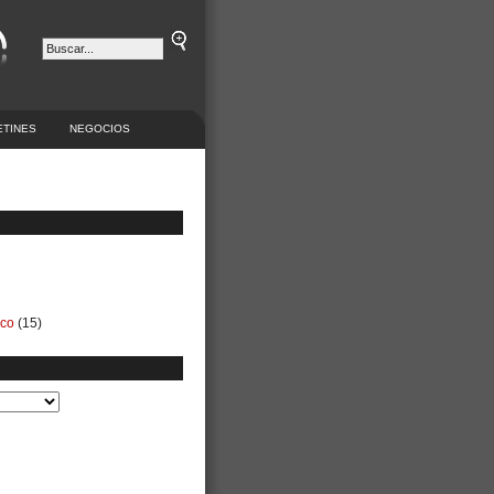
ETINES
NEGOCIOS
ico
(15)