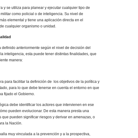
a y se utiliza para planear y ejecutar cualquier tipo de
militar como policial o de inteligencia. Su nivel de
 más elemental y tiene una aplicación directa en el
 de cualquier organismo o unidad.
nalidad
a definido anteriormente según el nivel de decisión del
a inteligencia, esta puede tener distintas finalidades, que
uiente manera:
a para facilitar la definición de los objetivos de la política y
tado, para lo que debe tenerse en cuenta el entorno en que
a fijado el Gobierno.
atégica debe identificar los actores que intervienen en ese
y cómo pueden evolucionar. De esta manera presta una
os que pueden significar riesgos y derivar en amenazas, o
ra la Nación.
halla muy vinculada a la prevención y a la prospectiva,