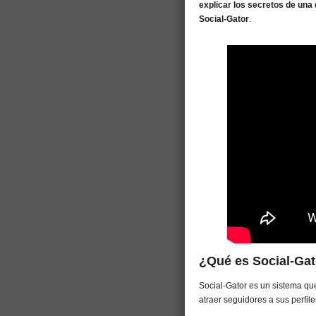
explicar los secretos de un
Social-Gator
.
¿Qué es Social-Ga
Social-Gator es un sistema qu
atraer seguidores a sus perfile