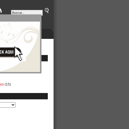
ETINES
NEGOCIOS
ico
(15)