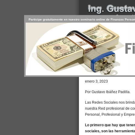
Participe gratuitamente en nuestro seminario online de Finanzas Perso
INICIO
SERVICIOS
PR
CONTACTO
USUARIO
Browse >
Home
/
Cómo hacer market
enero 3, 2023
Por Gustavo Ibáñez Padilla.
Las Redes Sociales nos brinda
nuestra Red profesional de co
Personal, Profesional y Empres
Lo primero que hay que tene
sociales, son las herramient