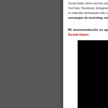
Social-Gator, tiene muchas ot
YouTube, Facebook, Instagram,
no extender demasiado este art
estrategias de marketing, s
Mi recomendación es apr
Social-Gator
.