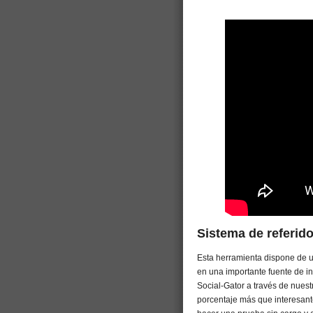
Sistema de referid
Esta herramienta dispone de 
en una importante fuente de i
Social-Gator a través de nues
porcentaje más que interesant