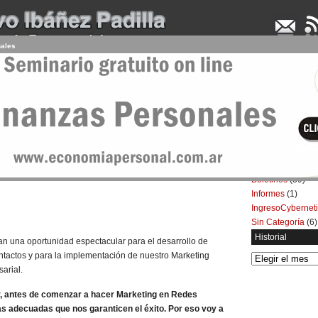
nales
UDENCIA APLICADA
SEMINARIOS
LA CONSULTORA
ARTÍCULOS
BOL
Categorías
Artículos
(5.732)
ing en Redes sociales
Boletines
(39)
Informes
(1)
IngresoCybernet
Sin Categoría
(6)
Historial
n una oportunidad espectacular para el desarrollo de
ntactos y para la implementación de nuestro Marketing
Historial
arial.
r, antes de comenzar a hacer Marketing en Redes
as adecuadas que nos garanticen el éxito. Por eso voy a