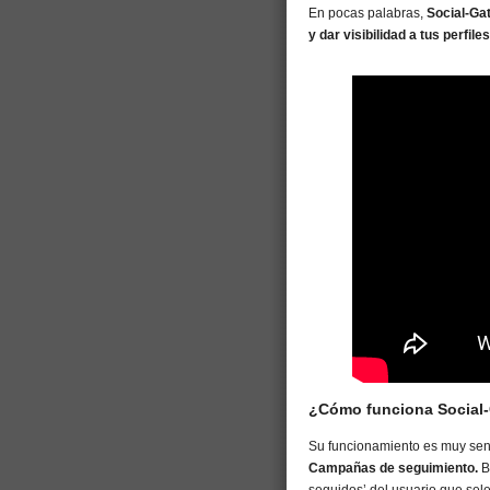
En pocas palabras,
Social-Ga
y dar visibilidad a tus perfil
¿Cómo funciona Social
Su funcionamiento es muy sen
Campañas de seguimiento.
B
seguidos’ del usuario que se