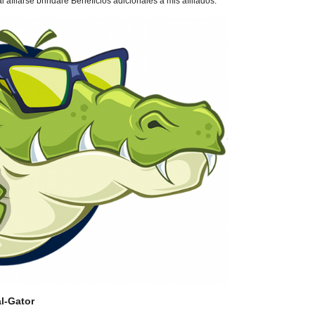
 afilarse brindaré Beneficios adicionales a mis afiliados.
l-Gator