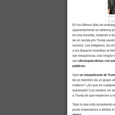
En los últimos días sin embarg
(aparentemente en defensa pro
en una revuelta, matando a dos
de un racista pro Trump asesin
racismo. Las imágenes, sin em
a los disparos muestran al he
son inequívocas, casi ningún 
son
ultraizquierdistas con a
publican.
Ayer
un simpatizante de Trum
de un miembro de un grupo ult
mataron? ¿Es que en cualquier
asesinada? Los medios, en vez
a Trump de que empiecen a se
Todo lo que está sucediendo 
punto empezamos a atisbar el 
global.