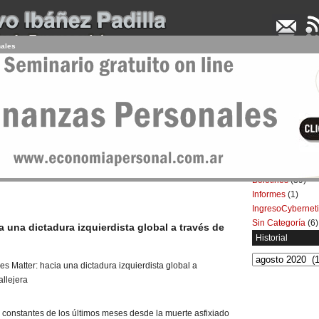
nales
UDENCIA APLICADA
SEMINARIOS
LA CONSULTORA
ARTÍCULOS
BOL
 2020
Categorías
Artículos
(5.732)
 de Black Lives Matter
Boletines
(39)
Informes
(1)
IngresoCybernet
Sin Categoría
(6)
a una dictadura izquierdista global a través de
Historial
Historial
os constantes de los últimos meses desde la muerte asfixiado