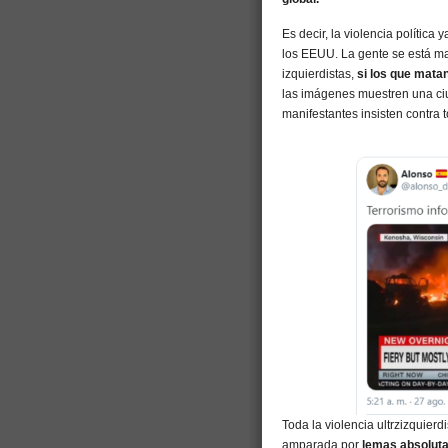
Es decir, la violencia política
los EEUU. La gente se está m
izquierdistas,
si los que matan
las imágenes muestren una ciu
manifestantes insisten contra t
Toda la violencia ultrzizquierd
amparada por
lemas absolutam