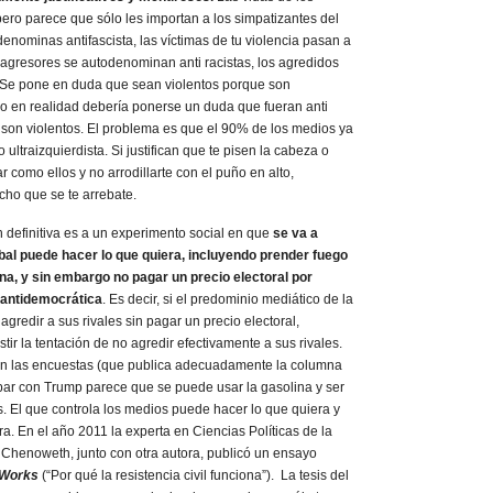
ero parece que sólo les importan a los simpatizantes del
denominas antifascista, las víctimas de tu violencia pasan a
os agresores se autodenominan anti racistas, los agredidos
s. Se pone en duda que sean violentos porque son
pero en realidad debería ponerse un duda que fueran anti
e son violentos. El problema es que el 90% de los medios ya
ultraizquierdista. Si justifican que te pisen la cabeza o
 como ellos y no arrodillarte con el puño en alto,
echo que se te arrebate.
 definitiva es a un experimento social en que
se va a
obal puede hacer lo que quiera, incluyendo prender fuego
na, y sin embargo no pagar un precio electoral por
 antidemocrática
. Es decir, si el predominio mediático de la
 agredir a sus rivales sin pagar un precio electoral,
stir la tentación de no agredir efectivamente a sus rivales.
ún las encuestas (que publica adecuadamente la columna
bar con Trump parece que se puede usar la gasolina y ser
 El que controla los medios puede hacer lo que quiera y
ra. En el año 2011 la experta en Ciencias Políticas de la
 Chenoweth, junto con otra autora, publicó un ensayo
 Works
(“Por qué la resistencia civil funciona”). La tesis del