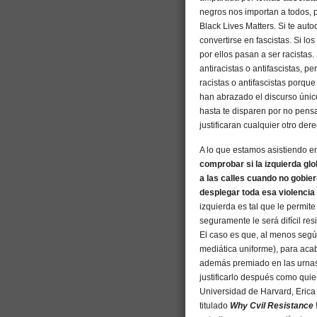
negros nos importan a todos, p
Black Lives Matters. Si te auto
convertirse en fascistas. Si l
por ellos pasan a ser racista
antiracistas o antifascistas, 
racistas o antifascistas porqu
han abrazado el discurso único 
hasta te disparen por no pensar
justificaran cualquier otro der
A lo que estamos asistiendo en
comprobar si la izquierda gl
a las calles cuando no gobier
desplegar toda esa violencia
izquierda es tal que le permite
seguramente le será difícil resi
El caso es que, al menos seg
mediática uniforme), para aca
además premiado en las urnas.
justificarlo después como quie
Universidad de Harvard, Erica
titulado
Why Cvil Resistance