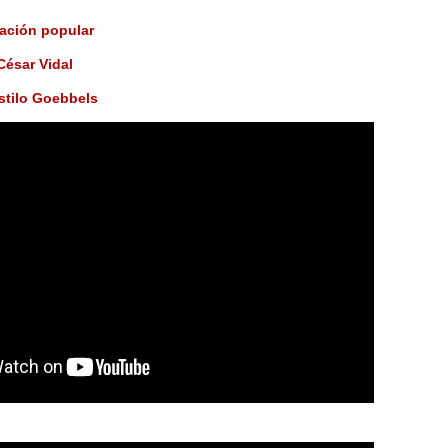
tación popular
ésar Vidal
stilo Goebbels