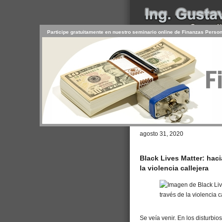
Participe gratuitamente en nuestro seminario online de Finanzas Perso
INICIO
SERVICIOS
PR
CONTACTO
USUARIO
Browse >
Home
/ Archive: agosto
La realidad detrás
agosto 31, 2020
Black Lives Matter: haci
la violencia callejera
Se veía venir. En los disturbi