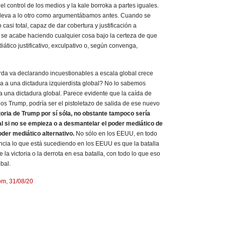
el control de los medios y la kale borroka a partes iguales.
 lleva a lo otro como argumentábamos antes. Cuando se
asi total, capaz de dar cobertura y justificación a
o se acabe haciendo cualquier cosa bajo la certeza de que
tico justificativo, exculpativo o, según convenga,
erda va declarando incuestionables a escala global crece
ida a una dictadura izquierdista global? No lo sabemos
 una dictadura global. Parece evidente que la caída de
s Trump, podría ser el pistoletazo de salida de ese nuevo
oria de Trump por sí sóla, no obstante tampoco sería
 si no se empieza o a desmantelar el poder mediático de
oder mediático alternativo.
No sólo en los EEUU, en todo
encia lo que está sucediendo en los EEUU es que la batalla
la victoria o la derrota en esa batalla, con todo lo que eso
bal.
om, 31/08/20