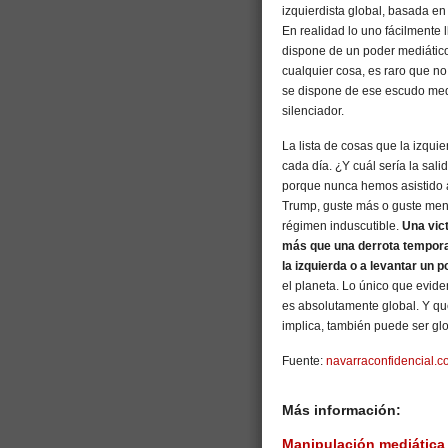
izquierdista global, basada en 
En realidad lo uno fácilmente
dispone de un poder mediático c
cualquier cosa, es raro que n
se dispone de ese escudo mediá
silenciador.
La lista de cosas que la izqui
cada día. ¿Y cuál sería la sal
porque nunca hemos asistido a
Trump, guste más o guste meno
régimen induscutible.
Una vict
más que una derrota temporal
la izquierda o a levantar un p
el planeta. Lo único que evid
es absolutamente global. Y que 
implica, también puede ser glo
Fuente:
navarraconfidencial.c
Más información:
Manipulación mediática