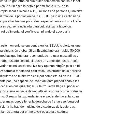
ocar a un gobierno en cualquier democracia con sólo tener
a calle a un escaso pero híper militante 3,5% de la
mplo sacar a la calle a 11,5 millones de personas, una cifra
l total de la población de los EEUU, pero una cantidad de
ar para las fuerzas policiales, especialmente sin una fuerte
a su vez sería utilizada para culpabilizar a la policía,
y retroalimentar el conflicto ampliando el apoyo a la
en este momento se encuentra en los EEUU, lo cierto es que
na dimensión global. Si en España hubiera habido 50.000
erechas que hubiera recomendado no usar mascarillas y
haber estado con infectados y en zonas de riesgo, ¿cuál
e veríamos en las calles?
No hay apenas ningún país en el
predominio mediático casi total.
Los errores de la derecha
la izquierda se minimizan casi por completo. Si en los EEUU
ente por una especie de levantamiento precediendo a las
eder en cualquier lugar. Si la izquierda llega al poder en
onizar una especie de revuelta está por ver cómo podría la
o. O sea, si la izquierda tiene el poder de hacer tal cosa
speranzas puede tener la derecha de frenar eso fuera del
storia ha habido multitud de dictaduras de izquierdas,
ntarnos ahora por primera vez es a una dictadura