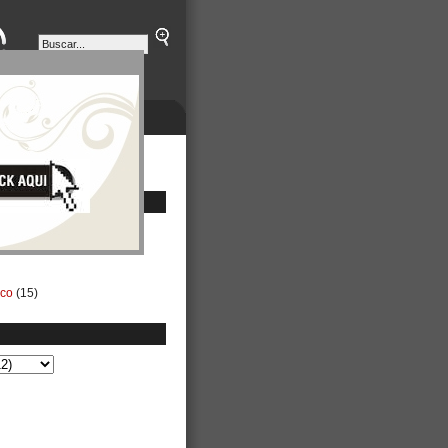
ETINES
NEGOCIOS
ico
(15)