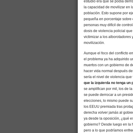
estudio era que se podía derr
la capacidad de movilizar en l
población. Esto supone por eje
pequeña en porcentaje sobre e
personas muy difícil de control
dosis de violencia policial que 
victimizar a los alborotadores 
movilización.
Aunque el foco del conflicto 
el problema ya ha adquirido u
muertos con un gobierno de d
hacer vida normal después de 
sería el nivel de violencia qu
que la izquierda no tenga un 
se amplifican por mil, los de 
se puede derrocar a un presid
elecciones, lo mismo puede suc
los EEUU premiada tras protag
derecha volver jamás al gobiern
ya desde la oposición, ¿qué e
gobierno? Desde luego en la hi
pero a lo que podríamos enfre